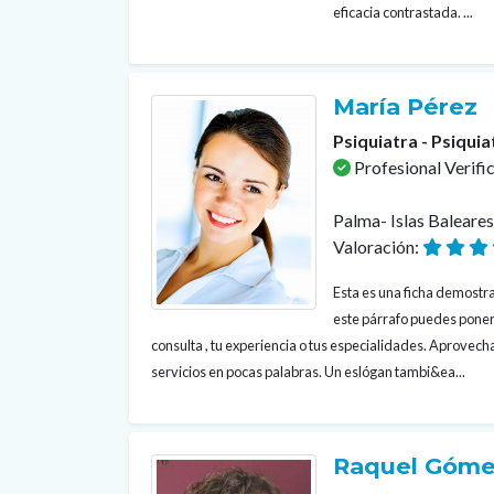
eficacia contrastada. ...
María Pérez
Psiquiatra - Psiquia
Profesional Verifi
Palma- Islas Baleare
Valoración:
Esta es una ficha demostrat
este párrafo puedes poner
consulta , tu experiencia o tus especialidades. Aprovecha
servicios en pocas palabras. Un eslógan tambi&ea...
Raquel Góme