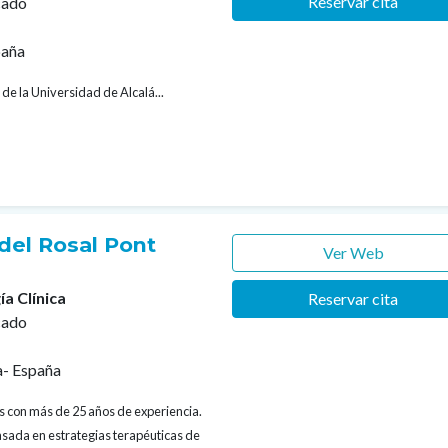
Reservar cita
cado
paña
 de la Universidad de Alcalá...
del Rosal Pont
Ver Web
ía Clínica
Reservar cita
cado
a- España
os con más de 25 años de experiencia.
asada en estrategias terapéuticas de