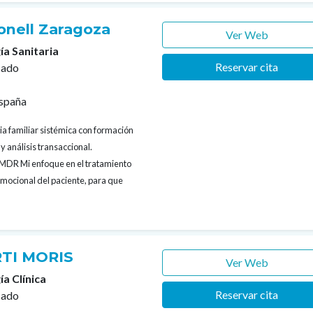
bonell Zaragoza
Ver Web
ía Sanitaria
Reservar cita
cado
España
ia familiar sistémica con formación
y análisis transaccional.
EMDR Mi enfoque en el tratamiento
 emocional del paciente, para que
TI MORIS
Ver Web
ía Clínica
Reservar cita
cado