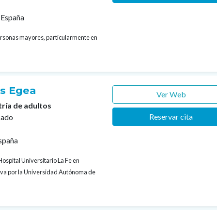
 España
personas mayores, particularmente en
es Egea
Ver Web
tría de adultos
Reservar cita
cado
España
Hospital Universitario La Fe en
tiva por la Universidad Autónoma de