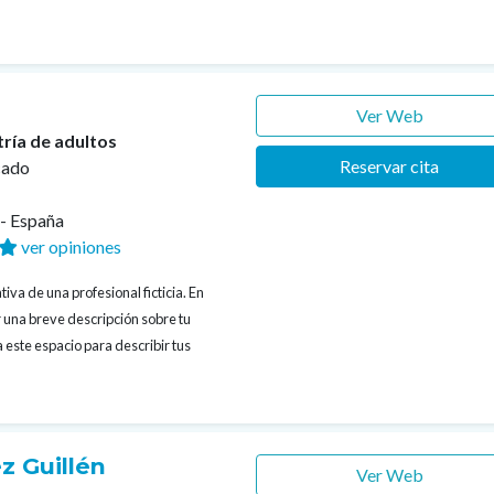
Ver Web
tría de adultos
Reservar cita
cado
s- España
ver opiniones
iva de una profesional ficticia. En
 una breve descripción sobre tu
 este espacio para describir tus
z Guillén
Ver Web