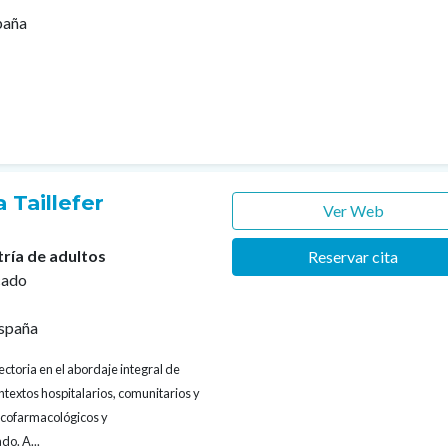
paña
 Taillefer
Ver Web
tría de adultos
Reservar cita
cado
spaña
ectoria en el abordaje integral de
textos hospitalarios, comunitarios y
sicofarmacológicos y
do. A...