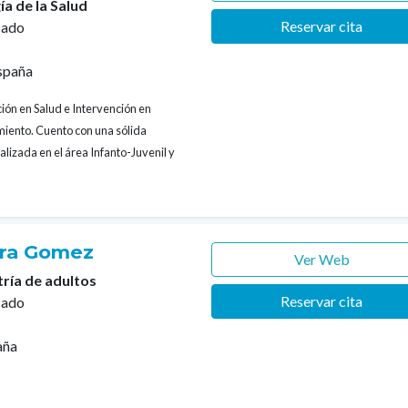
ía de la Salud
Reservar cita
cado
spaña
ión en Salud e Intervención en
iento. Cuento con una sólida
alizada en el área Infanto-Juvenil y
rra Gomez
Ver Web
tría de adultos
Reservar cita
cado
aña