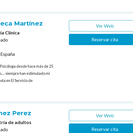
eca Martínez
Ver Web
ía Clínica
Reservar cita
cado
 España
Psicóloga desde hace más de 25
o.... siempre han estimulado mi
ta en El Servicio de
hez Perez
Ver Web
tría de adultos
Reservar cita
cado