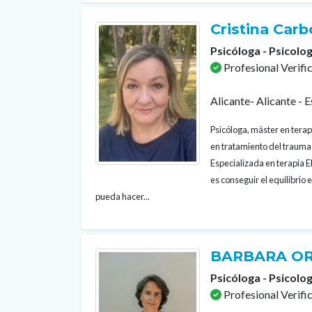
Cristina Car
Psicóloga - Psicolog
Profesional Verifi
Alicante- Alicante - 
Psicóloga, máster en terap
en tratamiento del trauma 
Especializada en terapia 
es conseguir el equilibrio
pueda hacer...
BARBARA OR
Psicóloga - Psicolog
Profesional Verifi