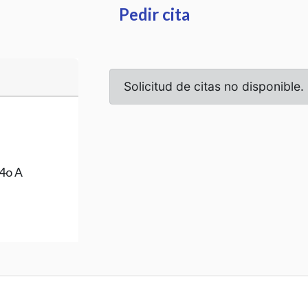
Pedir cita
-4o A