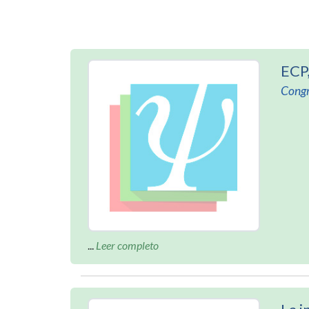
ECP,
Congr
...
Leer completo