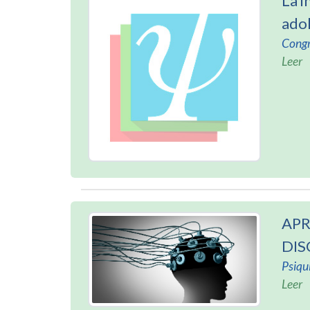
La i
ado
Congr
Leer
APR
DIS
Psiqu
Leer