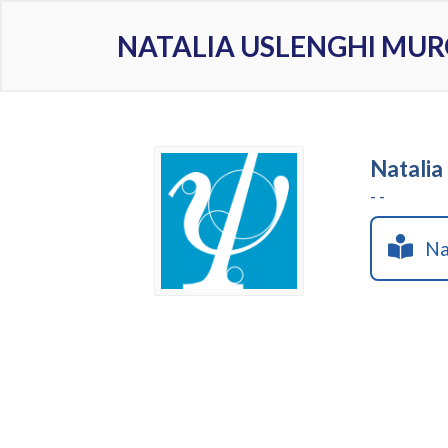
NATALIA USLENGHI MU
Natalia
- -
Nat