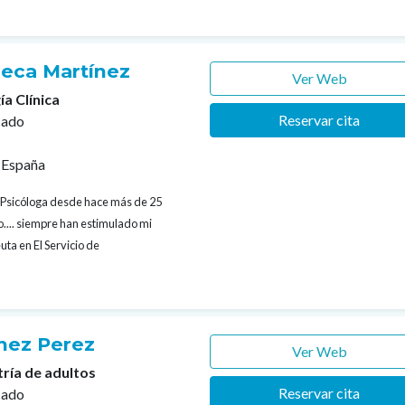
eca Martínez
Ver Web
ía Clínica
Reservar cita
cado
 España
Psicóloga desde hace más de 25
o.... siempre han estimulado mi
ta en El Servicio de
hez Perez
Ver Web
tría de adultos
Reservar cita
cado