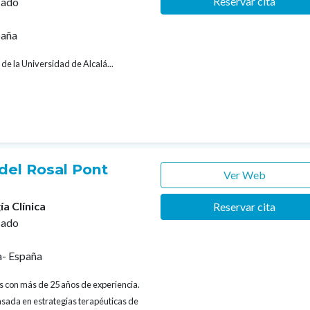
Reservar cita
cado
paña
 de la Universidad de Alcalá...
del Rosal Pont
Ver Web
ía Clínica
Reservar cita
cado
a- España
os con más de 25 años de experiencia.
asada en estrategias terapéuticas de