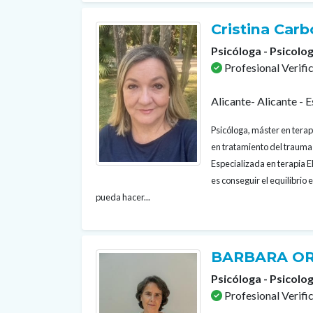
Cristina Car
Psicóloga - Psicolog
Profesional Verifi
Alicante- Alicante - 
Psicóloga, máster en terap
en tratamiento del trauma 
Especializada en terapia 
es conseguir el equilibrio
pueda hacer...
BARBARA OR
Psicóloga - Psicolog
Profesional Verifi