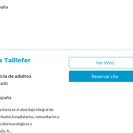
paña
 Taillefer
Ver Web
tría de adultos
Reservar cita
cado
spaña
ectoria en el abordaje integral de
textos hospitalarios, comunitarios y
sicofarmacológicos y
do. A...