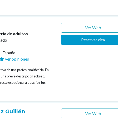
Ver Web
tría de adultos
Reservar cita
cado
s- España
ver opiniones
iva de una profesional ficticia. En
 una breve descripción sobre tu
 este espacio para describir tus
z Guillén
Ver Web