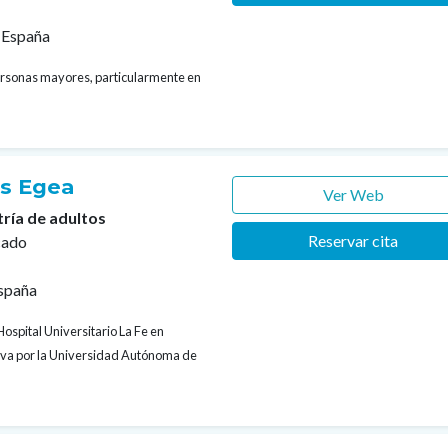
 España
personas mayores, particularmente en
es Egea
Ver Web
tría de adultos
Reservar cita
cado
España
Hospital Universitario La Fe en
tiva por la Universidad Autónoma de