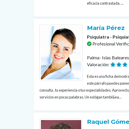
eficacia contrastada. ...
María Pérez
Psiquiatra - Psiquia
Profesional Verifi
Palma- Islas Baleare
Valoración:
Esta es una ficha demostrat
este párrafo puedes poner
consulta , tu experiencia o tus especialidades. Aprovecha
servicios en pocas palabras. Un eslógan tambi&ea...
Raquel Góme