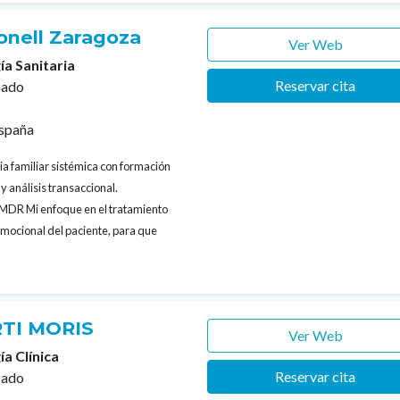
bonell Zaragoza
Ver Web
ía Sanitaria
Reservar cita
cado
España
ia familiar sistémica con formación
y análisis transaccional.
EMDR Mi enfoque en el tratamiento
 emocional del paciente, para que
TI MORIS
Ver Web
ía Clínica
Reservar cita
cado