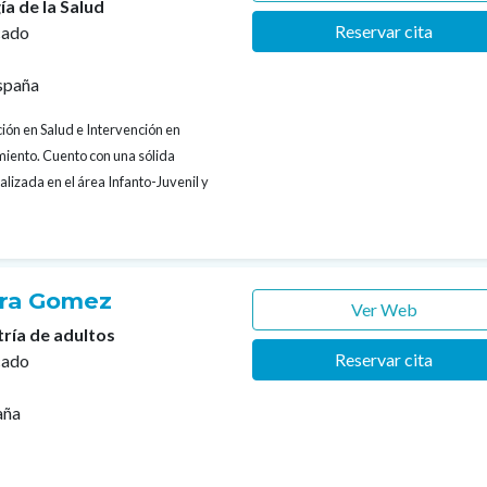
ía de la Salud
Reservar cita
cado
spaña
ión en Salud e Intervención en
iento. Cuento con una sólida
alizada en el área Infanto-Juvenil y
rra Gomez
Ver Web
tría de adultos
Reservar cita
cado
aña