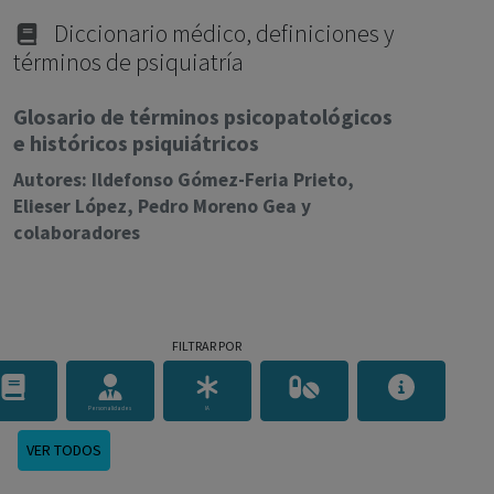
con ejercicio profesional. La información técnica de los
fármacos se facilita a título meramente informativo,
Diccionario médico, definiciones y
términos de psiquiatría
siendo responsabilidad de los profesionales
facultados prescribir medicamentos y decidir, en cada
Glosario de términos psicopatológicos
caso concreto, el tratamiento más adecuado a las
e históricos psiquiátricos
necesidades del paciente.
Autores: Ildefonso Gómez-Feria Prieto,
Elieser López, Pedro Moreno Gea y
colaboradores
FILTRAR POR
Personalidades
IA
VER TODOS