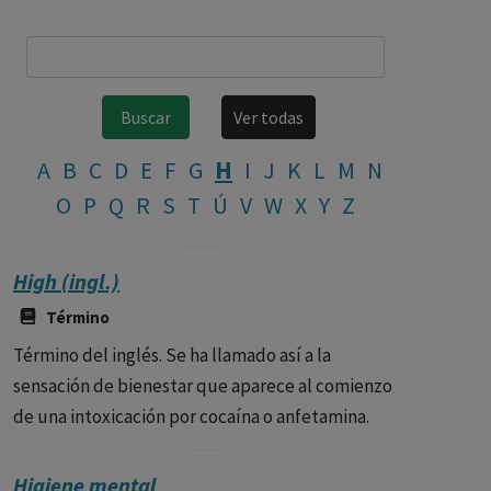
H
A
B
C
D
E
F
G
I
J
K
L
M
N
O
P
Q
R
S
T
Ú
V
W
X
Y
Z
High (ingl.)
Término
Término del inglés. Se ha llamado así a la
sensación de bienestar que aparece al comienzo
de una intoxicación por cocaína o anfetamina.
Higiene mental