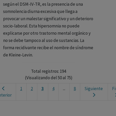
según el DSM-IV-TR, es la presencia de una
somnolencia diurna excesiva que llega a
provocar un malestar significativo y un deterioro
socio-laboral. Esta hipersomnia no puede
explicarse por otro trastorno mental orgánico y
no se debe tampoco al uso de sustancias. La
forma recidivante recibe el nombre de síndrome
de Kleine-Levin.
Total registros: 194
(Visualizando del 50 al 75)
1
2
3
4
...
8
Siguiente
Fi
terior