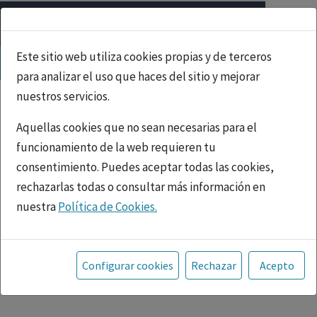
Este sitio web utiliza cookies propias y de terceros
para analizar el uso que haces del sitio y mejorar
nuestros servicios.
Aquellas cookies que no sean necesarias para el
funcionamiento de la web requieren tu
consentimiento. Puedes aceptar todas las cookies,
rechazarlas todas o consultar más información en
nuestra
Política de Cookies.
PUBLICIDAD
Toda la información incluida en la Página Web está
referida a productos del mercado español y, por
Configurar cookies
Rechazar
Acepto
tanto, dirigida a profesionales sanitarios legalmente
facultados para prescribir o dispensar medicamentos