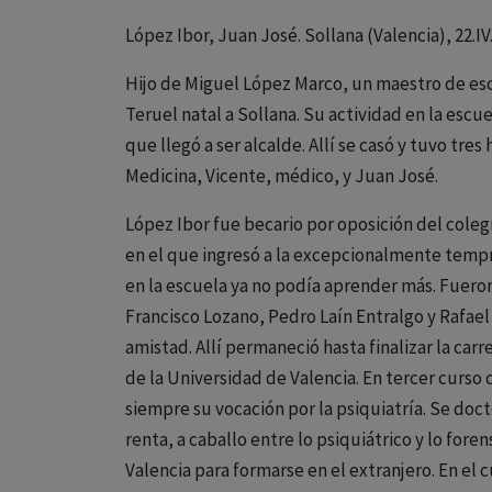
López Ibor, Juan José. Sollana (Valencia), 22.IV.
Hijo de Miguel López Marco, un maestro de escu
Teruel natal a Sollana. Su actividad en la esc
que llegó a ser alcalde. Allí se casó y tuvo tres
Medicina, Vicente, médico, y Juan José.
López Ibor fue becario por oposición del coleg
en el que ingresó a la excepcionalmente tempr
en la escuela ya no podía aprender más. Fuero
Francisco Lozano, Pedro Laín Entralgo y Rafael
amistad. Allí permaneció hasta finalizar la car
de la Universidad de Valencia. En tercer curs
siempre su vocación por la psiquiatría. Se doct
renta, a caballo entre lo psiquiátrico y lo fore
Valencia para formarse en el extranjero. En el 