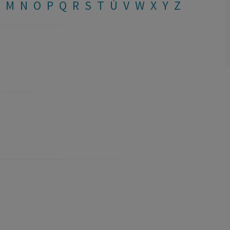
M
N
O
P
Q
R
S
T
Ú
V
W
X
Y
Z