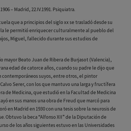
1906 – Madrid, 22.IV.1991. Psiquiatra.
ela que a principios del siglo xx se trasladó desde su
uela le permitió enriquecer culturalmente al pueblo del
 hijos, Miguel, fallecido durante sus estudios de
io mayor Beato Juan de Ribera de Burjasot (Valencia),
ana edad de catorce años, cuando su padre le dijo que
n contemporáneos suyos, entre otros, el pintor
 Calvo Serer, con los que mantuvo una larga y fructífera
rera de Medicina, que estudió en la Facultad de Medicina
o cayó en sus manos una obra de Freud que marcó para
oró en Madrid en 1930 con una tesis sobre la neurosis de
nse. Obtuvo la beca “Alfonso XII” de la Diputación de
curso de los años siguientes estuvo en las Universidades