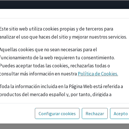
Psicología
Neurociencia
Bienestar
Congreso
Cursos
Este sitio web utiliza cookies propias y de terceros para
analizar el uso que haces del sitio y mejorar nuestros servicios.
Aquellas cookies que no sean necesarias para el
funcionamiento de la web requieren tu consentimiento.
Puedes aceptar todas las cookies, rechazarlas todas o
consultar más información en nuestra
Política de Cookies.
Toda la información incluida en la Página Web está referida a
productos del mercado español y, por tanto, dirigida a
profesionales sanitarios legalmente facultados para
prescribir o dispensar medicamentos con ejercicio
PUBLICIDAD
Configurar cookies
Rechazar
Acepto
profesional. La información técnica de los fármacos se facilita
a título meramente informativo, siendo responsabilidad de