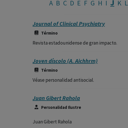
J
A
B
C
D
E
F
G
H
I
K
L
Journal of Clinical Psychiatry
Término
Revista estadounidense de gran impacto.
Joven díscolo (A. Aichhrm)
Término
Véase personalidad antisocial.
Juan Gibert Rahola
Personalidad Ilustre
Juan Gibert Rahola