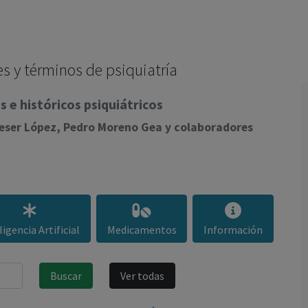
los profesionales facultados prescribir medicamentos y
decidir, en cada caso concreto, el tratamiento más adecuado
a las necesidades del paciente.
s y términos de psiquiatría
 e históricos psiquiátricos
lieser López, Pedro Moreno Gea y colaboradores
ligencia Artificial
Medicamentos
Información