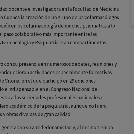
idad docente e investigadora en la Facultad de Medicina
rdo Cuenca la creación de un grupo de psicofarmacólogos
ación en psicofarmacología de muchos psiquiatras a lo
el paso colaborativo más importante entre las
ces Farmacología y Psiquiatría eran compartimentos
ró con su presencia en numerosos debates, reuniones y
 enriquecieron actividades especialmente formativas
e Vitoria, en el que participó en 29 ediciones
do e indispensable en el Congreso Nacional de
destacadas sociedades profesionales nacionales e
adero académico de la psiquiatría, aunque no fuera
 y obras diversas de gran calidad.
 generaba a su alrededor amistad y, al mismo tiempo,