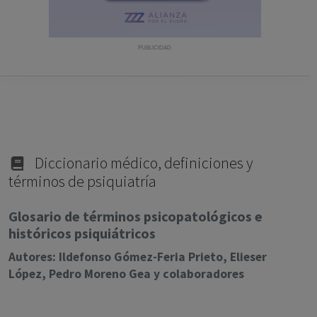
con ejercicio profesional. La información técnica de los
fármacos se facilita a título meramente informativo,
siendo responsabilidad de los profesionales
PUBLICIDAD
facultados prescribir medicamentos y decidir, en cada
caso concreto, el tratamiento más adecuado a las
necesidades del paciente.
Diccionario médico, definiciones y
términos de psiquiatría
Glosario de términos psicopatológicos e
históricos psiquiátricos
Autores: Ildefonso Gómez-Feria Prieto, Elieser
López, Pedro Moreno Gea y colaboradores