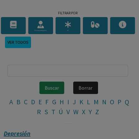
FILTRAR POR
Personalidades
IA
VER TODOS
A
B
C
D
E
F
G
H
I
J
K
L
M
N
O
P
Q
R
S
T
Ú
V
W
X
Y
Z
Depresión