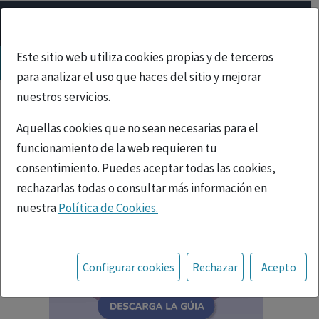
Este sitio web utiliza cookies propias y de terceros
para analizar el uso que haces del sitio y mejorar
nuestros servicios.
Aquellas cookies que no sean necesarias para el
funcionamiento de la web requieren tu
consentimiento. Puedes aceptar todas las cookies,
rechazarlas todas o consultar más información en
nuestra
Política de Cookies.
Toda la información incluida en la Página Web está
referida a productos del mercado español y, por
Configurar cookies
Rechazar
Acepto
tanto, dirigida a profesionales sanitarios legalmente
facultados para prescribir o dispensar medicamentos