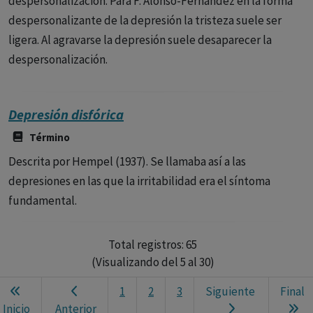
despersonalización. Para F. Alonso-Fernández en la forma
despersonalizante de la depresión la tristeza suele ser
ligera. Al agravarse la depresión suele desaparecer la
despersonalización.
Depresión disfórica
Término
Descrita por Hempel (1937). Se llamaba así a las
depresiones en las que la irritabilidad era el síntoma
fundamental.
Total registros: 65
(Visualizando del 5 al 30)
1
2
3
Siguiente
Final
Ne
Inicio
Anterior