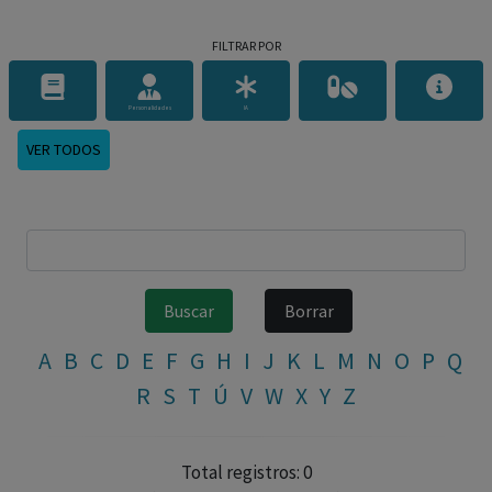
FILTRAR POR
Personalidades
IA
VER TODOS
A
B
C
D
E
F
G
H
I
J
K
L
M
N
O
P
Q
R
S
T
Ú
V
W
X
Y
Z
Total registros: 0