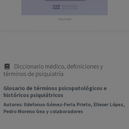
con ejercicio profesional. La información técnica de los
fármacos se facilita a título meramente informativo,
siendo responsabilidad de los profesionales
PUBLICIDAD
facultados prescribir medicamentos y decidir, en cada
caso concreto, el tratamiento más adecuado a las
necesidades del paciente.
Diccionario médico, definiciones y
términos de psiquiatría
Glosario de términos psicopatológicos e
históricos psiquiátricos
Autores: Ildefonso Gómez-Feria Prieto, Elieser López,
Pedro Moreno Gea y colaboradores