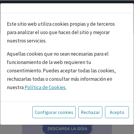
Este sitio web utiliza cookies propias y de terceros
para analizar el uso que haces del sitio y mejorar
nuestros servicios.
Aquellas cookies que no sean necesarias para el
funcionamiento de la web requieren tu
consentimiento. Puedes aceptar todas las cookies,
rechazarlas todas o consultar más información en
nuestra
Política de Cookies.
Toda la información incluida en la Página Web está
referida a productos del mercado español y, por
Configurar cookies
Rechazar
Acepto
tanto, dirigida a profesionales sanitarios legalmente
facultados para prescribir o dispensar medicamentos