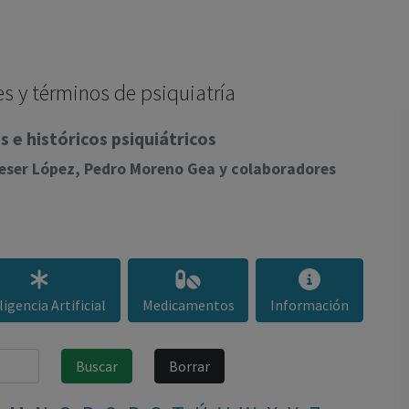
los profesionales facultados prescribir medicamentos y
decidir, en cada caso concreto, el tratamiento más adecuado
a las necesidades del paciente.
s y términos de psiquiatría
 e históricos psiquiátricos
lieser López, Pedro Moreno Gea y colaboradores
ligencia Artificial
Medicamentos
Información