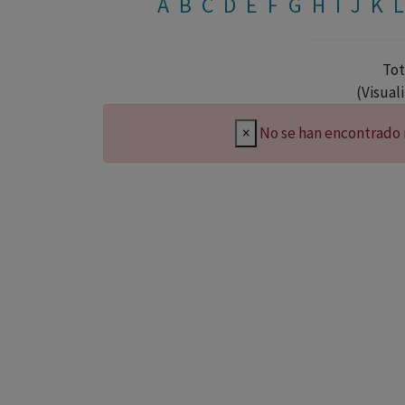
A
B
C
D
E
F
G
H
I
J
K
L
Tot
(Visual
×
No se han encontrado 