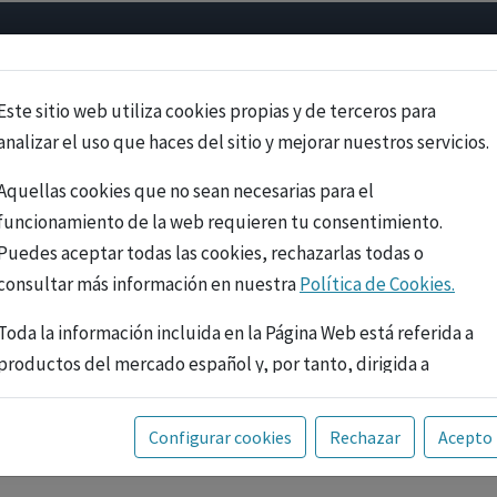
Psicología
Neurociencia
Bienestar
Congreso
Cursos
Este sitio web utiliza cookies propias y de terceros para
analizar el uso que haces del sitio y mejorar nuestros servicios.
Aquellas cookies que no sean necesarias para el
funcionamiento de la web requieren tu consentimiento.
Puedes aceptar todas las cookies, rechazarlas todas o
consultar más información en nuestra
Política de Cookies.
Toda la información incluida en la Página Web está referida a
productos del mercado español y, por tanto, dirigida a
profesionales sanitarios legalmente facultados para
prescribir o dispensar medicamentos con ejercicio
PUBLICIDAD
Configurar cookies
Rechazar
Acepto
profesional. La información técnica de los fármacos se facilita
a título meramente informativo, siendo responsabilidad de