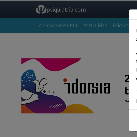
psiquiatria.com
IA en Salud Mental
Actualidad
Psiquiatría