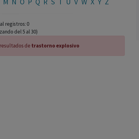
M
N
O
P
Q
R
S
T
Ú
V
W
X
Y
Z
al registros: 0
izando del 5 al 30)
resultados de
trastorno explosivo