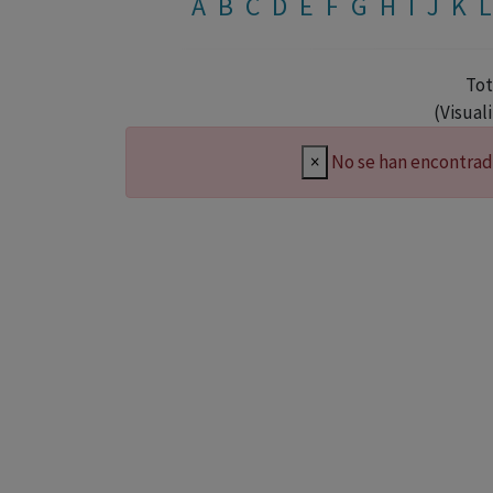
A
B
C
D
E
F
G
H
I
J
K
L
Tot
(Visual
×
No se han encontrad