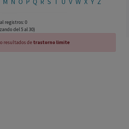
M
N
O
P
Q
R
S
T
Ú
V
W
X
Y
Z
al registros: 0
izando del 5 al 30)
o resultados de
trastorno limite