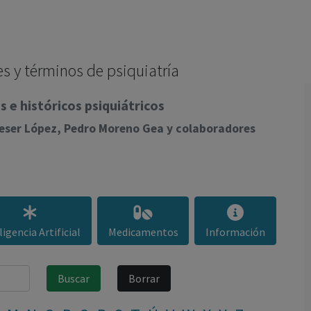
los profesionales facultados prescribir medicamentos y
decidir, en cada caso concreto, el tratamiento más adecuado
a las necesidades del paciente.
s y términos de psiquiatría
 e históricos psiquiátricos
lieser López, Pedro Moreno Gea y colaboradores
ligencia Artificial
Medicamentos
Información