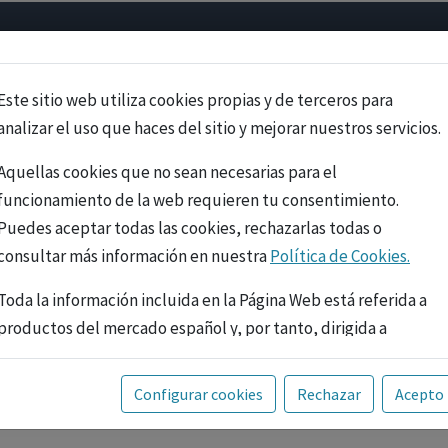
Psicología
Neurociencia
Bienestar
Congreso
Cursos
Este sitio web utiliza cookies propias y de terceros para
analizar el uso que haces del sitio y mejorar nuestros servicios.
Aquellas cookies que no sean necesarias para el
funcionamiento de la web requieren tu consentimiento.
Puedes aceptar todas las cookies, rechazarlas todas o
consultar más información en nuestra
Política de Cookies.
Toda la información incluida en la Página Web está referida a
productos del mercado español y, por tanto, dirigida a
profesionales sanitarios legalmente facultados para
prescribir o dispensar medicamentos con ejercicio
PUBLICIDAD
Configurar cookies
Rechazar
Acepto
profesional. La información técnica de los fármacos se facilita
a título meramente informativo, siendo responsabilidad de