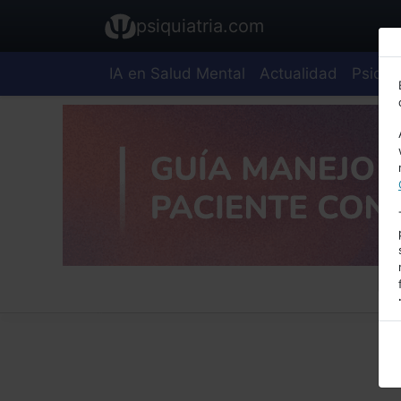
psiquiatria.com
IA en Salud Mental
Actualidad
Psiquia
E
A