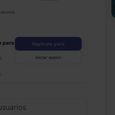
UBLICIDAD
o para
Regístrate gratis
Iniciar sesión
o
uí
.
usuarios