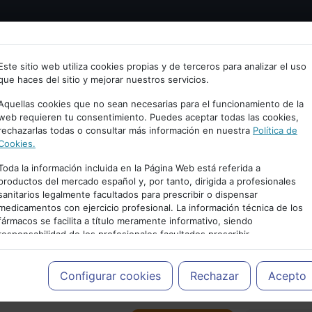
Bienvenid@ a psiquiatria.com
tría
Psicología
Neurociencia
Bienestar
Congreso
Este sitio web utiliza cookies propias y de terceros para analizar el uso
que haces del sitio y mejorar nuestros servicios.
scribe tu Email
Aquellas cookies que no sean necesarias para el funcionamiento de la
web requieren tu consentimiento. Puedes aceptar todas las cookies,
rechazarlas todas o consultar más información en nuestra
Política de
ccede o regístrate con tu email.
Cookies.
Toda la información incluida en la Página Web está referida a
productos del mercado español y, por tanto, dirigida a profesionales
sanitarios legalmente facultados para prescribir o dispensar
Cancelar
medicamentos con ejercicio profesional. La información técnica de los
PUBLICIDAD
fármacos se facilita a título meramente informativo, siendo
responsabilidad de los profesionales facultados prescribir
medicamentos y decidir, en cada caso concreto, el tratamiento más
adecuado a las necesidades del paciente.
Configurar cookies
Rechazar
Acepto