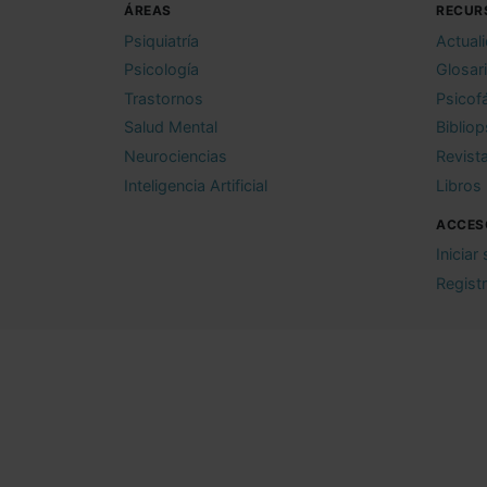
ÁREAS
RECUR
Psiquiatría
Actual
Psicología
Glosar
Trastornos
Psicof
Salud Mental
Bibliop
Neurociencias
Revist
Inteligencia Artificial
Libros
ACCES
Iniciar
Regist