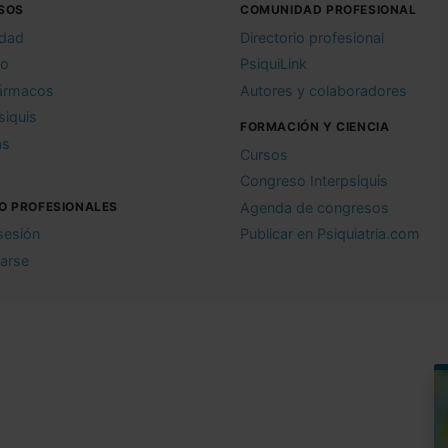
SOS
COMUNIDAD PROFESIONAL
idad
Directorio profesional
io
PsiquiLink
ármacos
Autores y colaboradores
siquis
FORMACIÓN Y CIENCIA
as
Cursos
Congreso Interpsiquis
O PROFESIONALES
Agenda de congresos
 sesión
Publicar en Psiquiatria.com
rarse