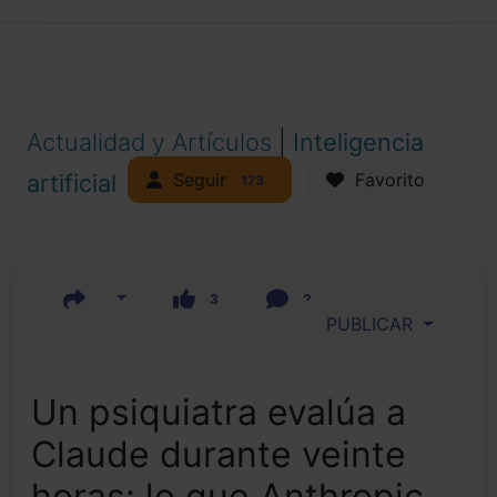
Actualidad y Artículos
|
Inteligencia
Seguir
artificial
Favorito
173
3
2
PUBLICAR
Un psiquiatra evalúa a
Claude durante veinte
horas: lo que Anthropic