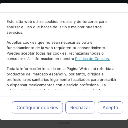
Bienvenid@ a psiquiatria.com
Este sitio web utiliza cookies propias y de terceros para
analizar el uso que haces del sitio y mejorar nuestros
Escribe tu Email
servicios.
Aquellas cookies que no sean necesarias para el
funcionamiento de la web requieren tu consentimiento.
Accede o regístrate con tu email.
Puedes aceptar todas las cookies, rechazarlas todas o
consultar más información en nuestra
Política de Cookies.
Toda la información incluida en la Página Web está referida a
productos del mercado español y, por tanto, dirigida a
Cancelar
profesionales sanitarios legalmente facultados para prescribir
o dispensar medicamentos con ejercicio profesional. La
información técnica de los fármacos se facilita a título
meramente informativo, siendo responsabilidad de los
profesionales facultados prescribir medicamentos y decidir, en
cada caso concreto, el tratamiento más adecuado a las
Configurar cookies
Rechazar
Acepto
necesidades del paciente.
PUBLICIDAD