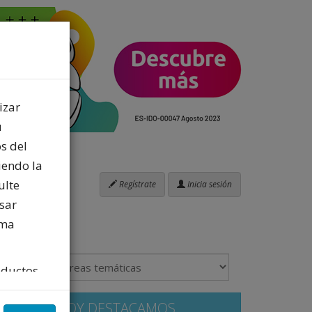
izar
u
s del
iendo la
ulte
Regístrate
Inicia sesión
sar
ima
oductos
ios
HOY DESTACAMOS
 con