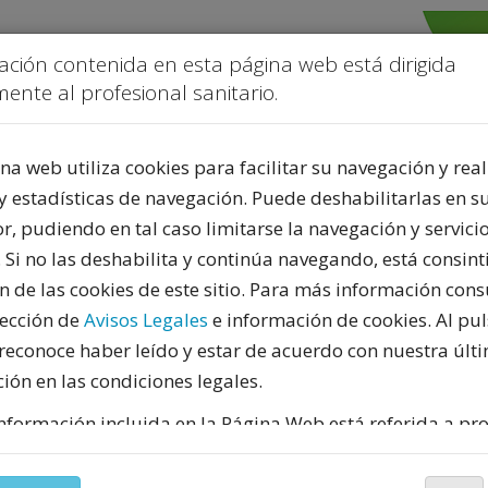
ación contenida en esta página web está dirigida
ente al profesional sanitario.
na web utiliza cookies para facilitar su navegación y real
y estadísticas de navegación. Puede deshabilitarlas en s
, pudiendo en tal caso limitarse la navegación y servicio
PUBLICIDAD
. Si no las deshabilita y continúa navegando, está consint
ón de las cookies de este sitio. Para más información cons
sección de
Avisos Legales
e información de cookies. Al pul
reconoce haber leído y estar de acuerdo con nuestra últ
ión en las condiciones legales.
nformación incluida en la Página Web está referida a pr
do español y, por tanto, dirigida a profesionales sanitar
te facultados para prescribir o dispensar medicamentos