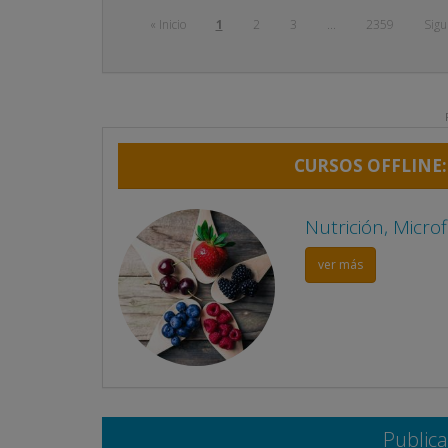
« Inicio
1
2
3
...
2359
Sigu
CURSOS OFFLINE:
Psicodiagnóstico 
ver más
Public