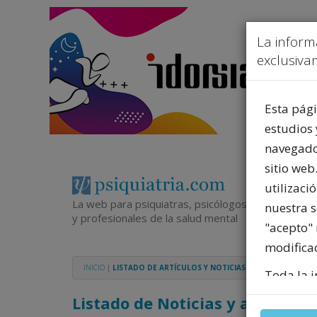
La inform
exclusivam
Esta pági
estudios 
navegador
sitio web
utilizaci
La web para psiquiatras, psicólogos
nuestra 
y profesionales de la salud mental
"acepto" 
modificac
INICIO
|
LISTADO DE ARTÍCULOS Y NOTICIAS
Toda la i
del merca
Listado de Noticias y artículos
legalmen