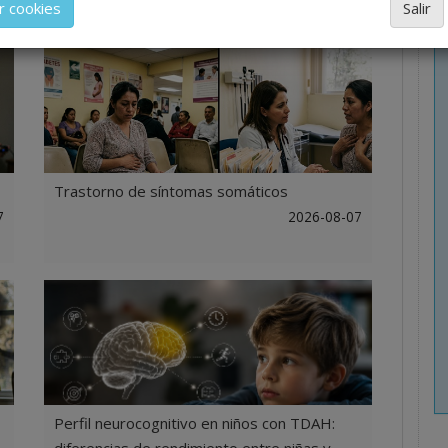
r cookies
Salir
 profesional. La información técnica de los fármacos se fac
ramente informativo, siendo responsabilidad de los
ales facultados prescribir medicamentos y decidir, en c
 el tratamiento más adecuado a las necesidades del paci
Trastorno de síntomas somáticos
7
2026-08-07
Perfil neurocognitivo en niños con TDAH: