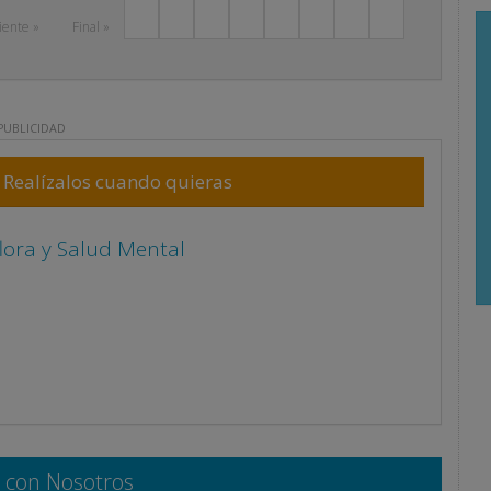
Next
iente »
Final »
PUBLICIDAD
Realízalos cuando quieras
a través del T.A.T.
a con Nosotros