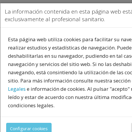
La información contenida en esta página web está
exclusivamente al profesional sanitario.
Esta página web utiliza cookies para facilitar su nav
realizar estudios y estadísticas de navegación. Puede
deshabilitarlas en su navegador, pudiendo en tal caso
navegación y servicios del sitio web. Si no las deshabi
navegando, está consintiendo la utilización de las co
sitio. Para más información consulte nuestra sección
Legales
e información de cookies. Al pulsar "acepto"
leído y estar de acuerdo con nuestra última modifica
PUBLICIDAD
condiciones legales.
Toda la información incluida en la Página Web está r
productos del mercado español y, por tanto, dirigida
Configurar cookies