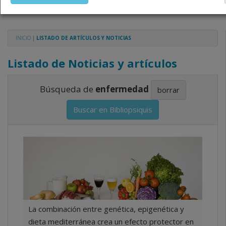
profesionales sanitarios legalmente facultados para 
dispensar medicamentos con ejercicio profesional. L
técnica de los fármacos se facilita a título merament
INICIO
|
LISTADO DE ARTÍCULOS Y NOTICIAS
siendo responsabilidad de los profesionales facultad
medicamentos y decidir, en cada caso concreto, el t
Listado de Noticias y artículos
adecuado a las necesidades del paciente.
Búsqueda de
enfermedad
borrar
Buscar en Bibliopsiquis
La combinación entre genética, epigenética y
dieta mediterránea crea un efecto protector en