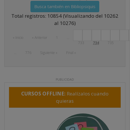
Busca también en Bibliopsiquis
Total registros: 10854 (Visualizando del 10262
al 10276)
« Inicio
« Anterior
1
...
733
734
735
Next
...
776
Siguiente »
Final »
PUBLICIDAD
CURSOS OFFLINE:
Realízalos cuando
quieras