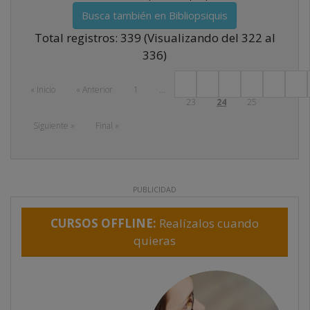
Busca también en Bibliopsiquis
Total registros: 339 (Visualizando del 322 al
336)
« Inicio
« Anterior
1
...
23
24
25
Next
Siguiente »
Final »
PUBLICIDAD
CURSOS OFFLINE:
Realízalos cuando
quieras