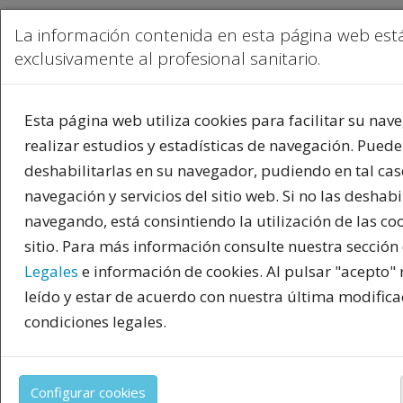
La información contenida en esta página web está
exclusivamente al profesional sanitario.
Esta página web utiliza cookies para facilitar su nav
realizar estudios y estadísticas de navegación. Puede
deshabilitarlas en su navegador, pudiendo en tal caso
navegación y servicios del sitio web. Si no las deshabi
navegando, está consintiendo la utilización de las co
sitio. Para más información consulte nuestra sección
Legales
e información de cookies. Al pulsar "acepto"
leído y estar de acuerdo con nuestra última modifica
PUBLICIDAD
condiciones legales.
Toda la información incluida en la Página Web está r
productos del mercado español y, por tanto, dirigida
Configurar cookies