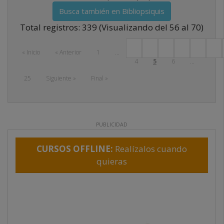
Busca también en Bibliopsiquis
Total registros: 339 (Visualizando del 56 al 70)
« Inicio
« Anterior
1
...
4
5
6
...
Next
25
Siguiente »
Final »
PUBLICIDAD
CURSOS OFFLINE:
Realízalos cuando
quieras