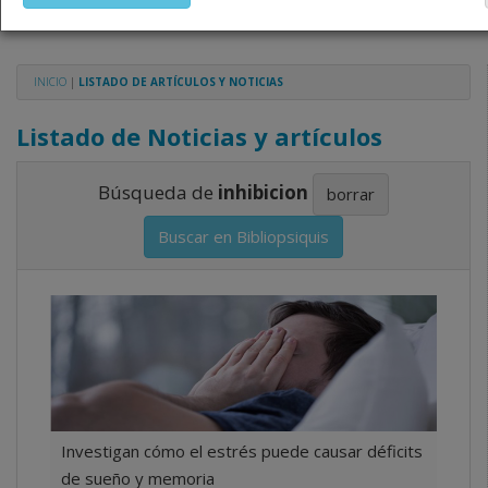
profesionales sanitarios legalmente facultados para 
dispensar medicamentos con ejercicio profesional. L
técnica de los fármacos se facilita a título merament
INICIO
|
LISTADO DE ARTÍCULOS Y NOTICIAS
siendo responsabilidad de los profesionales facultad
medicamentos y decidir, en cada caso concreto, el t
Listado de Noticias y artículos
adecuado a las necesidades del paciente.
Búsqueda de
inhibicion
borrar
Buscar en Bibliopsiquis
Investigan cómo el estrés puede causar déficits
de sueño y memoria