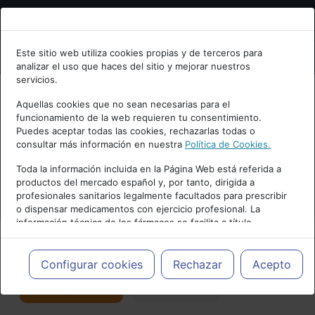
Bienvenid@ a psiquiatria.com
Este sitio web utiliza cookies propias y de terceros para
analizar el uso que haces del sitio y mejorar nuestros
Escribe tu Email
servicios.
Aquellas cookies que no sean necesarias para el
funcionamiento de la web requieren tu consentimiento.
Accede o regístrate con tu email.
Puedes aceptar todas las cookies, rechazarlas todas o
consultar más información en nuestra
Política de Cookies.
PUBLICIDAD
Toda la información incluida en la Página Web está referida a
productos del mercado español y, por tanto, dirigida a
Cancelar
profesionales sanitarios legalmente facultados para prescribir
o dispensar medicamentos con ejercicio profesional. La
información técnica de los fármacos se facilita a título
meramente informativo, siendo responsabilidad de los
profesionales facultados prescribir medicamentos y decidir, en
Actualidad y Artículos
|
Neurociencias
cada caso concreto, el tratamiento más adecuado a las
Configurar cookies
Rechazar
Acepto
necesidades del paciente.
Seguir
Favorito
113