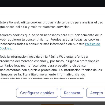
Bienvenid@ a psiquiatria.com
tría
Psicología
Neurociencia
Bienestar
Congreso
Este sitio web utiliza cookies propias y de terceros para analizar el uso
que haces del sitio y mejorar nuestros servicios.
scribe tu Email
Aquellas cookies que no sean necesarias para el funcionamiento de la
web requieren tu consentimiento. Puedes aceptar todas las cookies,
rechazarlas todas o consultar más información en nuestra
Política de
ccede o regístrate con tu email.
Cookies.
Toda la información incluida en la Página Web está referida a
productos del mercado español y, por tanto, dirigida a profesionales
sanitarios legalmente facultados para prescribir o dispensar
Cancelar
medicamentos con ejercicio profesional. La información técnica de los
PUBLICIDAD
fármacos se facilita a título meramente informativo, siendo
responsabilidad de los profesionales facultados prescribir
medicamentos y decidir, en cada caso concreto, el tratamiento más
adecuado a las necesidades del paciente.
Configurar cookies
Rechazar
Acepto