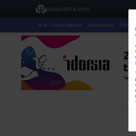
psiquiatria.com
IA en Salud Mental
Actualidad
Psiquia
E
A