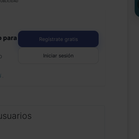
UBLICIDAD
o para
Regístrate gratis
Iniciar sesión
o
uí
.
usuarios