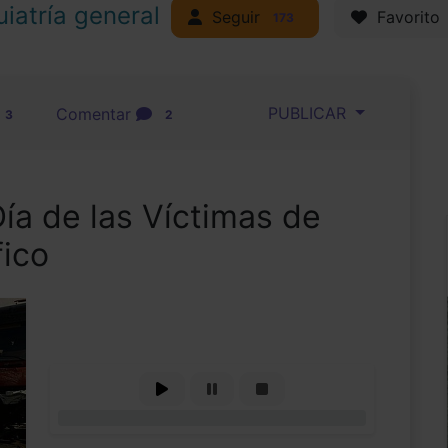
uiatría general
Seguir
Favorito
173
PUBLICAR
Comentar
3
2
ía de las Víctimas de
fico
0%