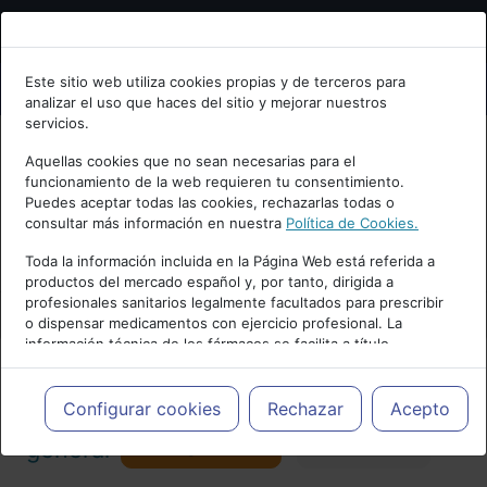
Bienvenid@ a psiquiatria.com
Este sitio web utiliza cookies propias y de terceros para
analizar el uso que haces del sitio y mejorar nuestros
Escribe tu Email
servicios.
Aquellas cookies que no sean necesarias para el
funcionamiento de la web requieren tu consentimiento.
Accede o regístrate con tu email.
Puedes aceptar todas las cookies, rechazarlas todas o
consultar más información en nuestra
Política de Cookies.
PUBLICIDAD
Toda la información incluida en la Página Web está referida a
productos del mercado español y, por tanto, dirigida a
Cancelar
profesionales sanitarios legalmente facultados para prescribir
o dispensar medicamentos con ejercicio profesional. La
información técnica de los fármacos se facilita a título
meramente informativo, siendo responsabilidad de los
profesionales facultados prescribir medicamentos y decidir, en
Actualidad y Artículos
|
Psiquiatría
cada caso concreto, el tratamiento más adecuado a las
Configurar cookies
Rechazar
Acepto
necesidades del paciente.
Seguir
general
Favorito
173