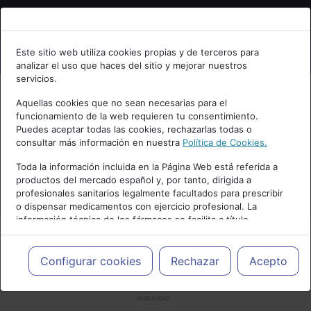
Bienvenid@ a psiquiatria.com
Este sitio web utiliza cookies propias y de terceros para
analizar el uso que haces del sitio y mejorar nuestros
Escribe tu Email
servicios.
Aquellas cookies que no sean necesarias para el
funcionamiento de la web requieren tu consentimiento.
Accede o regístrate con tu email.
Puedes aceptar todas las cookies, rechazarlas todas o
consultar más información en nuestra
Política de Cookies.
Toda la información incluida en la Página Web está referida a
productos del mercado español y, por tanto, dirigida a
Cancelar
profesionales sanitarios legalmente facultados para prescribir
o dispensar medicamentos con ejercicio profesional. La
información técnica de los fármacos se facilita a título
meramente informativo, siendo responsabilidad de los
profesionales facultados prescribir medicamentos y decidir, en
cada caso concreto, el tratamiento más adecuado a las
Configurar cookies
Rechazar
Acepto
necesidades del paciente.
PUBLICIDAD