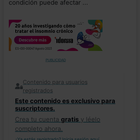
condición puede afectar ...
PUBLICIDAD
Contenido para usuarios
registrados
Este contenido es exclusivo para
suscriptores.
Crea tu cuenta
gratis
y léelo
completo ahora.
¿Ya estás registrado?
Inicia sesión aquí
.