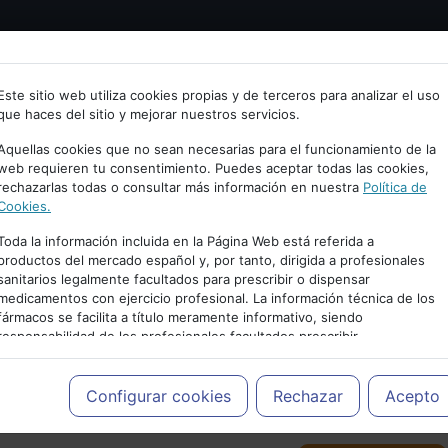
Bienvenid@ a psiquiatria.com
tría
Psicología
Neurociencia
Bienestar
Congreso
Este sitio web utiliza cookies propias y de terceros para analizar el uso
que haces del sitio y mejorar nuestros servicios.
scribe tu Email
Aquellas cookies que no sean necesarias para el funcionamiento de la
web requieren tu consentimiento. Puedes aceptar todas las cookies,
rechazarlas todas o consultar más información en nuestra
Política de
ccede o regístrate con tu email.
Cookies.
Toda la información incluida en la Página Web está referida a
productos del mercado español y, por tanto, dirigida a profesionales
sanitarios legalmente facultados para prescribir o dispensar
Cancelar
medicamentos con ejercicio profesional. La información técnica de los
PUBLICIDAD
fármacos se facilita a título meramente informativo, siendo
responsabilidad de los profesionales facultados prescribir
medicamentos y decidir, en cada caso concreto, el tratamiento más
adecuado a las necesidades del paciente.
Configurar cookies
Rechazar
Acepto