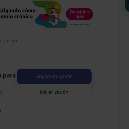
UBLICIDAD
o para
Regístrate gratis
Iniciar sesión
o
uí
.