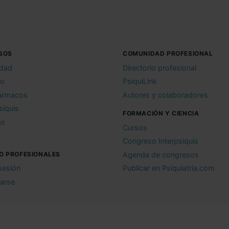
SOS
COMUNIDAD PROFESIONAL
idad
Directorio profesional
io
PsiquiLink
ármacos
Autores y colaboradores
siquis
FORMACIÓN Y CIENCIA
as
Cursos
Congreso Interpsiquis
O PROFESIONALES
Agenda de congresos
 sesión
Publicar en Psiquiatria.com
rarse