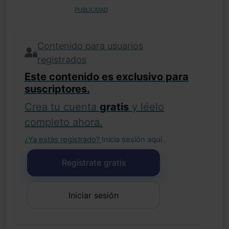
PUBLICIDAD
Contenido para usuarios
registrados
Este contenido es exclusivo para
suscriptores.
Crea tu cuenta
gratis
y léelo
completo ahora.
¿Ya estás registrado?
Inicia sesión aquí
.
Regístrate gratis
Iniciar sesión