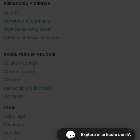
FORMACIÓN Y CIENCIA
Cursos
Congreso Interpsiquis
Agenda de congresos
Publicar en Psiquiatria.com
SOBRE PSIQUIATRIA.COM
30 años contigo
Quiénes somos
Clientes
Patrocinio y publicidad
Contacto
LEGAL
Aviso legal
Privacidad
Cookies
Explora el artículo con IA