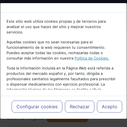
Bienvenid@ a psiquiatria.com
Este sitio web utiliza cookies propias y de terceros para
analizar el uso que haces del sitio y mejorar nuestros
Escribe tu Email
servicios.
Aquellas cookies que no sean necesarias para el
funcionamiento de la web requieren tu consentimiento.
Accede o regístrate con tu email.
Puedes aceptar todas las cookies, rechazarlas todas o
consultar más información en nuestra
Política de Cookies.
PUBLICIDAD
Toda la información incluida en la Página Web está referida a
productos del mercado español y, por tanto, dirigida a
Cancelar
profesionales sanitarios legalmente facultados para prescribir
o dispensar medicamentos con ejercicio profesional. La
información técnica de los fármacos se facilita a título
meramente informativo, siendo responsabilidad de los
profesionales facultados prescribir medicamentos y decidir, en
Actualidad y Artículos
|
Trastornos del
cada caso concreto, el tratamiento más adecuado a las
Configurar cookies
Rechazar
Acepto
necesidades del paciente.
Seguir
sueño-vigilia
101