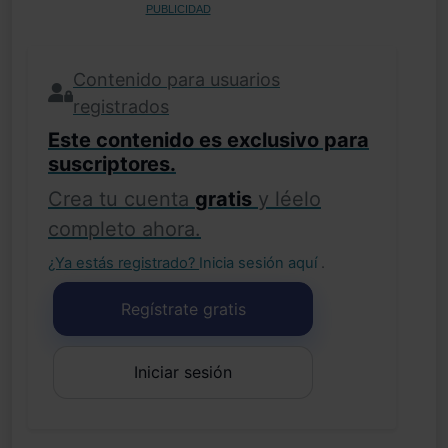
PUBLICIDAD
Contenido para usuarios
registrados
Este contenido es exclusivo para
suscriptores.
Crea tu cuenta
gratis
y léelo
completo ahora.
¿Ya estás registrado?
Inicia sesión aquí
.
Regístrate gratis
Iniciar sesión