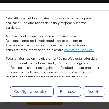
Bienvenid@ a psiquiatria.com
Este sitio web utiliza cookies propias y de terceros para
analizar el uso que haces del sitio y mejorar nuestros
Escribe tu Email
servicios.
Aquellas cookies que no sean necesarias para el
funcionamiento de la web requieren tu consentimiento.
Accede o regístrate con tu email.
Puedes aceptar todas las cookies, rechazarlas todas o
consultar más información en nuestra
Política de Cookies.
PUBLICIDAD
Toda la información incluida en la Página Web está referida a
productos del mercado español y, por tanto, dirigida a
Cancelar
profesionales sanitarios legalmente facultados para prescribir
o dispensar medicamentos con ejercicio profesional. La
información técnica de los fármacos se facilita a título
meramente informativo, siendo responsabilidad de los
profesionales facultados prescribir medicamentos y decidir, en
Actualidad y Artículos
|
Psicología
cada caso concreto, el tratamiento más adecuado a las
Configurar cookies
Rechazar
Acepto
necesidades del paciente.
Seguir
general
Favorito
130