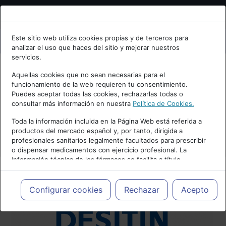
Bienvenid@ a psiquiatria.com
Este sitio web utiliza cookies propias y de terceros para
analizar el uso que haces del sitio y mejorar nuestros
Escribe tu Email
servicios.
Aquellas cookies que no sean necesarias para el
funcionamiento de la web requieren tu consentimiento.
Accede o regístrate con tu email.
Puedes aceptar todas las cookies, rechazarlas todas o
consultar más información en nuestra
Política de Cookies.
Toda la información incluida en la Página Web está referida a
productos del mercado español y, por tanto, dirigida a
Cancelar
profesionales sanitarios legalmente facultados para prescribir
o dispensar medicamentos con ejercicio profesional. La
información técnica de los fármacos se facilita a título
meramente informativo, siendo responsabilidad de los
profesionales facultados prescribir medicamentos y decidir, en
cada caso concreto, el tratamiento más adecuado a las
Configurar cookies
Rechazar
Acepto
necesidades del paciente.