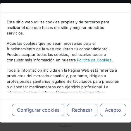
Bienvenid@ a psiquiatria.com
Este sitio web utiliza cookies propias y de terceros para
analizar el uso que haces del sitio y mejorar nuestros
Escribe tu Email
servicios.
Aquellas cookies que no sean necesarias para el
funcionamiento de la web requieren tu consentimiento.
Accede o regístrate con tu email.
Puedes aceptar todas las cookies, rechazarlas todas o
consultar más información en nuestra
Política de Cookies.
Toda la información incluida en la Página Web está referida a
productos del mercado español y, por tanto, dirigida a
Cancelar
profesionales sanitarios legalmente facultados para prescribir
o dispensar medicamentos con ejercicio profesional. La
información técnica de los fármacos se facilita a título
meramente informativo, siendo responsabilidad de los
profesionales facultados prescribir medicamentos y decidir, en
cada caso concreto, el tratamiento más adecuado a las
Configurar cookies
Rechazar
Acepto
necesidades del paciente.
PUBLICIDAD