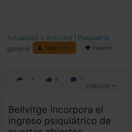
Actualidad y Artículos
|
Psiquiatría
Seguir
general
Favorito
173
3
2
PUBLICAR
Bellvitge incorpora el
ingreso psiquiátrico de
puertas abiertas