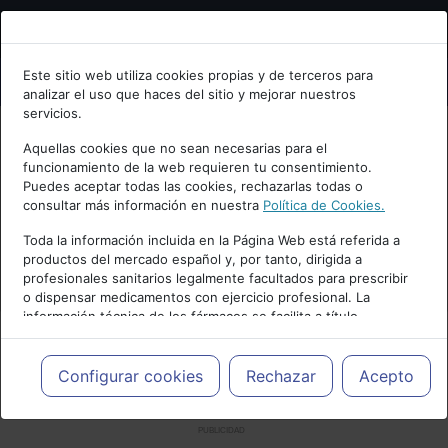
Bienvenid@ a psiquiatria.com
Este sitio web utiliza cookies propias y de terceros para
analizar el uso que haces del sitio y mejorar nuestros
Escribe tu Email
servicios.
Aquellas cookies que no sean necesarias para el
funcionamiento de la web requieren tu consentimiento.
Accede o regístrate con tu email.
Puedes aceptar todas las cookies, rechazarlas todas o
consultar más información en nuestra
Política de Cookies.
Toda la información incluida en la Página Web está referida a
productos del mercado español y, por tanto, dirigida a
Cancelar
profesionales sanitarios legalmente facultados para prescribir
o dispensar medicamentos con ejercicio profesional. La
información técnica de los fármacos se facilita a título
meramente informativo, siendo responsabilidad de los
profesionales facultados prescribir medicamentos y decidir, en
cada caso concreto, el tratamiento más adecuado a las
Configurar cookies
Rechazar
Acepto
necesidades del paciente.
PUBLICIDAD