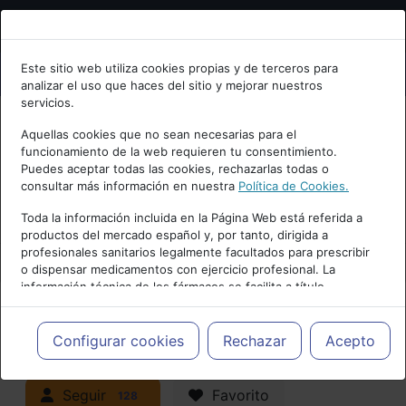
Bienvenid@ a psiquiatria.com
Este sitio web utiliza cookies propias y de terceros para
analizar el uso que haces del sitio y mejorar nuestros
Escribe tu Email
servicios.
Aquellas cookies que no sean necesarias para el
funcionamiento de la web requieren tu consentimiento.
Accede o regístrate con tu email.
Puedes aceptar todas las cookies, rechazarlas todas o
consultar más información en nuestra
Política de Cookies.
PUBLICIDAD
Toda la información incluida en la Página Web está referida a
productos del mercado español y, por tanto, dirigida a
Cancelar
profesionales sanitarios legalmente facultados para prescribir
o dispensar medicamentos con ejercicio profesional. La
información técnica de los fármacos se facilita a título
meramente informativo, siendo responsabilidad de los
profesionales facultados prescribir medicamentos y decidir, en
Actualidad y Artículos
|
Adicciones y
cada caso concreto, el tratamiento más adecuado a las
Configurar cookies
Rechazar
Acepto
necesidades del paciente.
trastornos por consumo
Seguir
Favorito
128