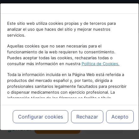
Bienvenid@ a psiquiatria.com
Este sitio web utiliza cookies propias y de terceros para
analizar el uso que haces del sitio y mejorar nuestros
Escribe tu Email
servicios.
Aquellas cookies que no sean necesarias para el
funcionamiento de la web requieren tu consentimiento.
Accede o regístrate con tu email.
Puedes aceptar todas las cookies, rechazarlas todas o
consultar más información en nuestra
Política de Cookies.
PUBLICIDAD
Toda la información incluida en la Página Web está referida a
productos del mercado español y, por tanto, dirigida a
Cancelar
profesionales sanitarios legalmente facultados para prescribir
o dispensar medicamentos con ejercicio profesional. La
información técnica de los fármacos se facilita a título
meramente informativo, siendo responsabilidad de los
profesionales facultados prescribir medicamentos y decidir, en
Actualidad y Artículos
|
Psiquiatría
cada caso concreto, el tratamiento más adecuado a las
Configurar cookies
Rechazar
Acepto
necesidades del paciente.
Seguir
general
Favorito
173