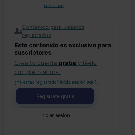
PUBLICIDAD
Contenido para usuarios
registrados
Este contenido es exclusivo para
suscriptores.
Crea tu cuenta
gratis
y léelo
completo ahora.
¿Ya estás registrado?
Inicia sesión aquí
.
Regístrate gratis
Iniciar sesión