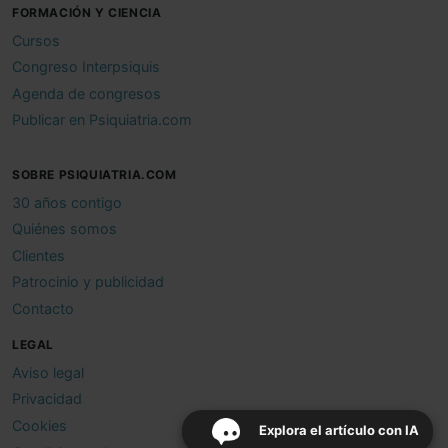
FORMACIÓN Y CIENCIA
Cursos
Congreso Interpsiquis
Agenda de congresos
Publicar en Psiquiatria.com
SOBRE PSIQUIATRIA.COM
30 años contigo
Quiénes somos
Clientes
Patrocinio y publicidad
Contacto
LEGAL
Aviso legal
Privacidad
Cookies
Explora el artículo con IA