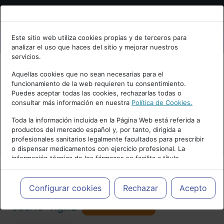
Bienvenid@ a psiquiatria.com
Este sitio web utiliza cookies propias y de terceros para
analizar el uso que haces del sitio y mejorar nuestros
Escribe tu Email
servicios.
Aquellas cookies que no sean necesarias para el
funcionamiento de la web requieren tu consentimiento.
Accede o regístrate con tu email.
Puedes aceptar todas las cookies, rechazarlas todas o
consultar más información en nuestra
Política de Cookies.
PUBLICIDAD
Toda la información incluida en la Página Web está referida a
productos del mercado español y, por tanto, dirigida a
Cancelar
profesionales sanitarios legalmente facultados para prescribir
o dispensar medicamentos con ejercicio profesional. La
información técnica de los fármacos se facilita a título
meramente informativo, siendo responsabilidad de los
profesionales facultados prescribir medicamentos y decidir, en
Actualidad y Artículos
|
Trastornos del
cada caso concreto, el tratamiento más adecuado a las
Configurar cookies
Rechazar
Acepto
necesidades del paciente.
Seguir
sueño-vigilia
101