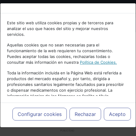
Bienvenid@ a psiquiatria.com
Este sitio web utiliza cookies propias y de terceros para
analizar el uso que haces del sitio y mejorar nuestros
Escribe tu Email
servicios.
Aquellas cookies que no sean necesarias para el
funcionamiento de la web requieren tu consentimiento.
Accede o regístrate con tu email.
Puedes aceptar todas las cookies, rechazarlas todas o
consultar más información en nuestra
Política de Cookies.
Toda la información incluida en la Página Web está referida a
productos del mercado español y, por tanto, dirigida a
Cancelar
profesionales sanitarios legalmente facultados para prescribir
o dispensar medicamentos con ejercicio profesional. La
información técnica de los fármacos se facilita a título
meramente informativo, siendo responsabilidad de los
profesionales facultados prescribir medicamentos y decidir, en
cada caso concreto, el tratamiento más adecuado a las
Configurar cookies
Rechazar
Acepto
necesidades del paciente.
PUBLICIDAD