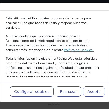
Bienvenid@ a psiquiatria.com
Este sitio web utiliza cookies propias y de terceros para
analizar el uso que haces del sitio y mejorar nuestros
Escribe tu Email
servicios.
Aquellas cookies que no sean necesarias para el
funcionamiento de la web requieren tu consentimiento.
Accede o regístrate con tu email.
Puedes aceptar todas las cookies, rechazarlas todas o
consultar más información en nuestra
Política de Cookies.
Toda la información incluida en la Página Web está referida a
productos del mercado español y, por tanto, dirigida a
Cancelar
profesionales sanitarios legalmente facultados para prescribir
o dispensar medicamentos con ejercicio profesional. La
información técnica de los fármacos se facilita a título
meramente informativo, siendo responsabilidad de los
profesionales facultados prescribir medicamentos y decidir, en
cada caso concreto, el tratamiento más adecuado a las
Configurar cookies
Rechazar
Acepto
necesidades del paciente.
PUBLICIDAD