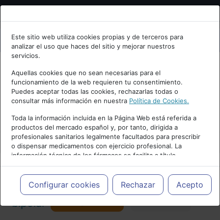
Bienvenid@ a psiquiatria.com
Este sitio web utiliza cookies propias y de terceros para
analizar el uso que haces del sitio y mejorar nuestros
Escribe tu Email
servicios.
Aquellas cookies que no sean necesarias para el
funcionamiento de la web requieren tu consentimiento.
Accede o regístrate con tu email.
Puedes aceptar todas las cookies, rechazarlas todas o
consultar más información en nuestra
Política de Cookies.
PUBLICIDAD
Toda la información incluida en la Página Web está referida a
productos del mercado español y, por tanto, dirigida a
Cancelar
profesionales sanitarios legalmente facultados para prescribir
o dispensar medicamentos con ejercicio profesional. La
información técnica de los fármacos se facilita a título
meramente informativo, siendo responsabilidad de los
profesionales facultados prescribir medicamentos y decidir, en
Actualidad y Artículos
|
Trastorno
cada caso concreto, el tratamiento más adecuado a las
Configurar cookies
Rechazar
Acepto
necesidades del paciente.
Seguir
bipolar
Favorito
124