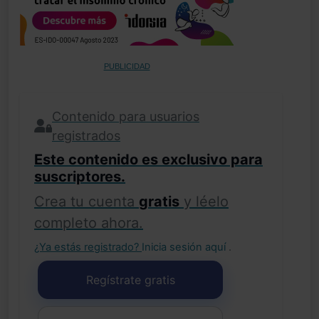
PUBLICIDAD
Contenido para usuarios
registrados
Este contenido es exclusivo para
suscriptores.
Crea tu cuenta
gratis
y léelo
completo ahora.
¿Ya estás registrado?
Inicia sesión aquí
.
Regístrate gratis