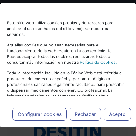
Bienvenid@ a psiquiatria.com
Este sitio web utiliza cookies propias y de terceros para
analizar el uso que haces del sitio y mejorar nuestros
Escribe tu Email
servicios.
Aquellas cookies que no sean necesarias para el
funcionamiento de la web requieren tu consentimiento.
Accede o regístrate con tu email.
Puedes aceptar todas las cookies, rechazarlas todas o
consultar más información en nuestra
Política de Cookies.
Toda la información incluida en la Página Web está referida a
productos del mercado español y, por tanto, dirigida a
Cancelar
profesionales sanitarios legalmente facultados para prescribir
o dispensar medicamentos con ejercicio profesional. La
información técnica de los fármacos se facilita a título
meramente informativo, siendo responsabilidad de los
profesionales facultados prescribir medicamentos y decidir, en
cada caso concreto, el tratamiento más adecuado a las
Configurar cookies
Rechazar
Acepto
necesidades del paciente.