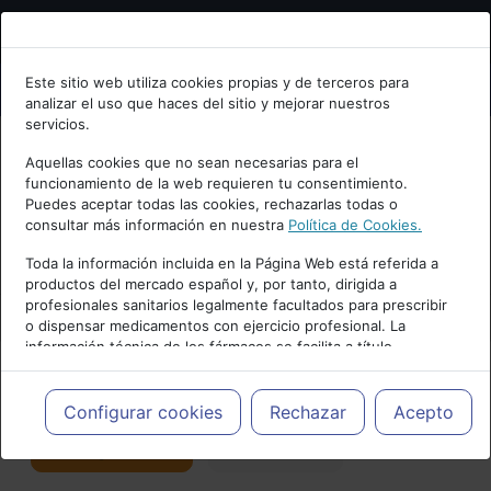
Bienvenid@ a psiquiatria.com
Este sitio web utiliza cookies propias y de terceros para
analizar el uso que haces del sitio y mejorar nuestros
Escribe tu Email
servicios.
Aquellas cookies que no sean necesarias para el
funcionamiento de la web requieren tu consentimiento.
Accede o regístrate con tu email.
Puedes aceptar todas las cookies, rechazarlas todas o
consultar más información en nuestra
Política de Cookies.
PUBLICIDAD
Toda la información incluida en la Página Web está referida a
productos del mercado español y, por tanto, dirigida a
Cancelar
profesionales sanitarios legalmente facultados para prescribir
o dispensar medicamentos con ejercicio profesional. La
información técnica de los fármacos se facilita a título
meramente informativo, siendo responsabilidad de los
profesionales facultados prescribir medicamentos y decidir, en
Actualidad y Artículos
|
Salud mental
cada caso concreto, el tratamiento más adecuado a las
Configurar cookies
Rechazar
Acepto
necesidades del paciente.
Seguir
Favorito
176