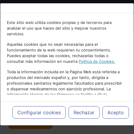
Bienvenid@ a psiquiatria.com
Este sitio web utiliza cookies propias y de terceros para
analizar el uso que haces del sitio y mejorar nuestros
Escribe tu Email
servicios.
Aquellas cookies que no sean necesarias para el
funcionamiento de la web requieren tu consentimiento.
Accede o regístrate con tu email.
Puedes aceptar todas las cookies, rechazarlas todas o
consultar más información en nuestra
Política de Cookies.
PUBLICIDAD
Toda la información incluida en la Página Web está referida a
productos del mercado español y, por tanto, dirigida a
Cancelar
profesionales sanitarios legalmente facultados para prescribir
o dispensar medicamentos con ejercicio profesional. La
información técnica de los fármacos se facilita a título
meramente informativo, siendo responsabilidad de los
profesionales facultados prescribir medicamentos y decidir, en
Actualidad y Artículos
|
Salud mental
cada caso concreto, el tratamiento más adecuado a las
Configurar cookies
Rechazar
Acepto
necesidades del paciente.
Seguir
Favorito
176