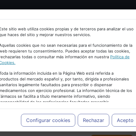
Bienvenid@ a psiquiatria.com
tría
Psicología
Neurociencia
Bienestar
Congreso
Este sitio web utiliza cookies propias y de terceros para analizar el uso
que haces del sitio y mejorar nuestros servicios.
scribe tu Email
Aquellas cookies que no sean necesarias para el funcionamiento de la
web requieren tu consentimiento. Puedes aceptar todas las cookies,
rechazarlas todas o consultar más información en nuestra
Política de
ccede o regístrate con tu email.
Cookies.
Toda la información incluida en la Página Web está referida a
productos del mercado español y, por tanto, dirigida a profesionales
sanitarios legalmente facultados para prescribir o dispensar
Cancelar
medicamentos con ejercicio profesional. La información técnica de los
PUBLICIDAD
fármacos se facilita a título meramente informativo, siendo
responsabilidad de los profesionales facultados prescribir
medicamentos y decidir, en cada caso concreto, el tratamiento más
adecuado a las necesidades del paciente.
Configurar cookies
Rechazar
Acepto