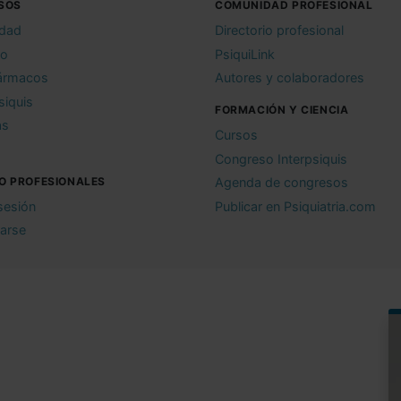
SOS
COMUNIDAD PROFESIONAL
idad
Directorio profesional
io
PsiquiLink
ármacos
Autores y colaboradores
siquis
FORMACIÓN Y CIENCIA
as
Cursos
Congreso Interpsiquis
O PROFESIONALES
Agenda de congresos
 sesión
Publicar en Psiquiatria.com
rarse