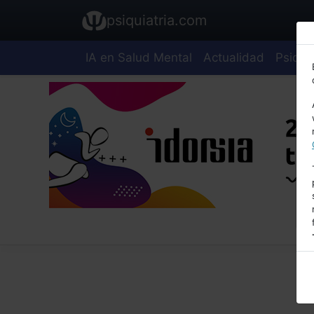
psiquiatria.com
IA en Salud Mental
Actualidad
Psiquia
E
A