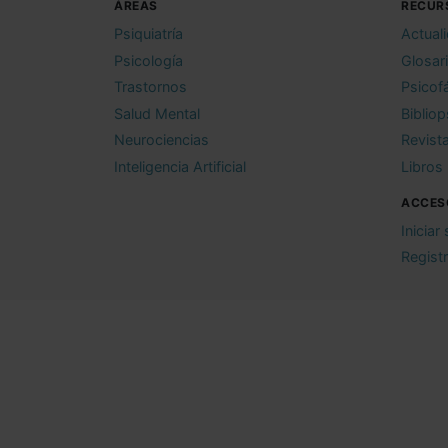
ÁREAS
RECUR
Psiquiatría
Actual
Psicología
Glosar
Trastornos
Psicof
Salud Mental
Bibliop
Neurociencias
Revist
Inteligencia Artificial
Libros
ACCES
Iniciar
Regist