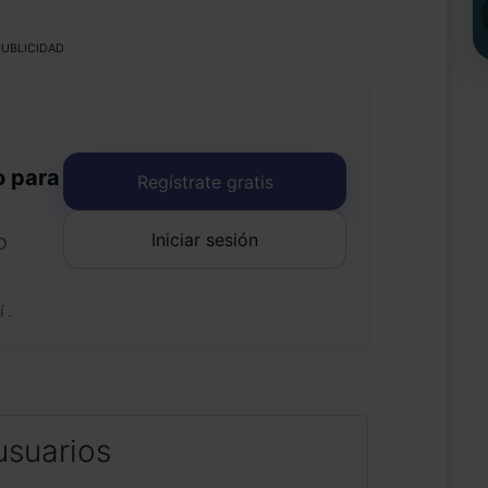
UBLICIDAD
o para
Regístrate gratis
Iniciar sesión
o
uí
.
usuarios