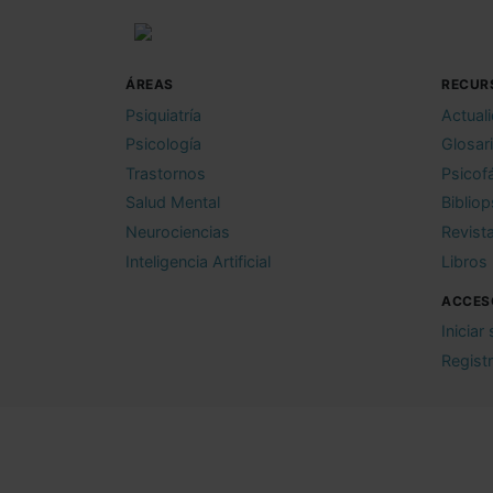
ÁREAS
RECUR
Psiquiatría
Actual
Psicología
Glosar
Trastornos
Psicof
Salud Mental
Bibliop
Neurociencias
Revist
Inteligencia Artificial
Libros
ACCES
Iniciar
Regist