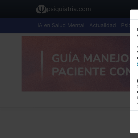
psiquiatria.com
IA en Salud Mental
Actualidad
Psiquia
E
A