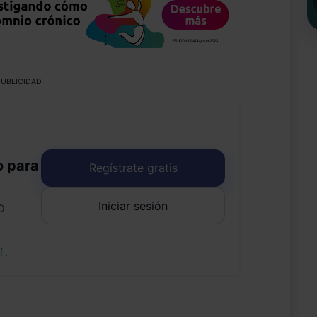
UBLICIDAD
o para
Regístrate gratis
Iniciar sesión
o
uí
.