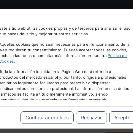
Bienvenid@ a psiquiatria.com
tría
Psicología
Neurociencia
Bienestar
Congreso
Este sitio web utiliza cookies propias y de terceros para analizar el uso
que haces del sitio y mejorar nuestros servicios.
scribe tu Email
Aquellas cookies que no sean necesarias para el funcionamiento de la
web requieren tu consentimiento. Puedes aceptar todas las cookies,
rechazarlas todas o consultar más información en nuestra
Política de
ccede o regístrate con tu email.
Cookies.
Toda la información incluida en la Página Web está referida a
productos del mercado español y, por tanto, dirigida a profesionales
sanitarios legalmente facultados para prescribir o dispensar
Cancelar
medicamentos con ejercicio profesional. La información técnica de los
PUBLICIDAD
fármacos se facilita a título meramente informativo, siendo
responsabilidad de los profesionales facultados prescribir
medicamentos y decidir, en cada caso concreto, el tratamiento más
adecuado a las necesidades del paciente.
Configurar cookies
Rechazar
Acepto