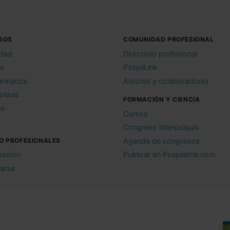
SOS
COMUNIDAD PROFESIONAL
idad
Directorio profesional
io
PsiquiLink
ármacos
Autores y colaboradores
siquis
FORMACIÓN Y CIENCIA
as
Cursos
Congreso Interpsiquis
O PROFESIONALES
Agenda de congresos
 sesión
Publicar en Psiquiatria.com
rarse