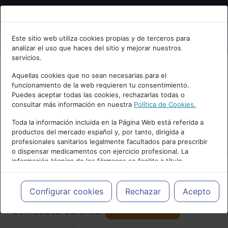
Bienvenid@ a psiquiatria.com
Este sitio web utiliza cookies propias y de terceros para
analizar el uso que haces del sitio y mejorar nuestros
Escribe tu Email
servicios.
Aquellas cookies que no sean necesarias para el
funcionamiento de la web requieren tu consentimiento.
Accede o regístrate con tu email.
Puedes aceptar todas las cookies, rechazarlas todas o
consultar más información en nuestra
Política de Cookies.
PUBLICIDAD
Toda la información incluida en la Página Web está referida a
productos del mercado español y, por tanto, dirigida a
Cancelar
profesionales sanitarios legalmente facultados para prescribir
o dispensar medicamentos con ejercicio profesional. La
información técnica de los fármacos se facilita a título
meramente informativo, siendo responsabilidad de los
profesionales facultados prescribir medicamentos y decidir, en
Actualidad y Artículos
|
Suicidio y
cada caso concreto, el tratamiento más adecuado a las
Configurar cookies
Rechazar
Acepto
necesidades del paciente.
Seguir
conducta suicida
113