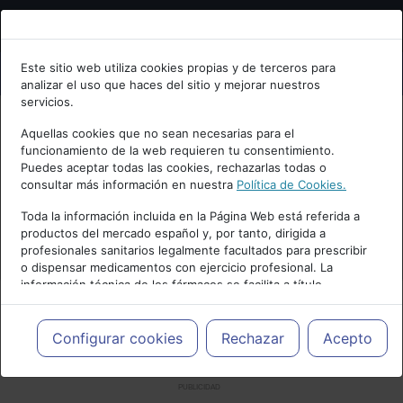
Bienvenid@ a psiquiatria.com
Este sitio web utiliza cookies propias y de terceros para
analizar el uso que haces del sitio y mejorar nuestros
Escribe tu Email
servicios.
Aquellas cookies que no sean necesarias para el
funcionamiento de la web requieren tu consentimiento.
Accede o regístrate con tu email.
Puedes aceptar todas las cookies, rechazarlas todas o
consultar más información en nuestra
Política de Cookies.
Toda la información incluida en la Página Web está referida a
productos del mercado español y, por tanto, dirigida a
Cancelar
profesionales sanitarios legalmente facultados para prescribir
o dispensar medicamentos con ejercicio profesional. La
información técnica de los fármacos se facilita a título
meramente informativo, siendo responsabilidad de los
profesionales facultados prescribir medicamentos y decidir, en
cada caso concreto, el tratamiento más adecuado a las
Configurar cookies
Rechazar
Acepto
necesidades del paciente.
PUBLICIDAD