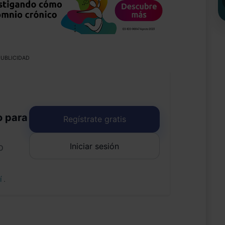
UBLICIDAD
o para
Regístrate gratis
Iniciar sesión
o
uí
.