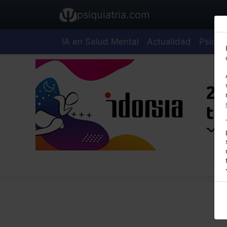
psiquiatria.com
IA en Salud Mental
Actualidad
Psiquia
E
A