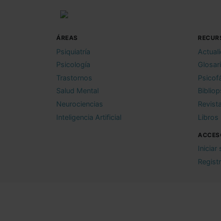
ÁREAS
RECUR
Psiquiatría
Actual
Psicología
Glosar
Trastornos
Psicof
Salud Mental
Bibliop
Neurociencias
Revist
Inteligencia Artificial
Libros
ACCES
Iniciar
Regist