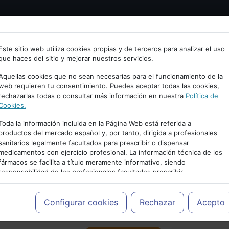
Bienvenid@ a psiquiatria.com
tría
Psicología
Neurociencia
Bienestar
Congreso
Este sitio web utiliza cookies propias y de terceros para analizar el uso
que haces del sitio y mejorar nuestros servicios.
scribe tu Email
Aquellas cookies que no sean necesarias para el funcionamiento de la
web requieren tu consentimiento. Puedes aceptar todas las cookies,
rechazarlas todas o consultar más información en nuestra
Política de
ccede o regístrate con tu email.
Cookies.
Toda la información incluida en la Página Web está referida a
productos del mercado español y, por tanto, dirigida a profesionales
sanitarios legalmente facultados para prescribir o dispensar
Cancelar
medicamentos con ejercicio profesional. La información técnica de los
PUBLICIDAD
fármacos se facilita a título meramente informativo, siendo
responsabilidad de los profesionales facultados prescribir
medicamentos y decidir, en cada caso concreto, el tratamiento más
adecuado a las necesidades del paciente.
Configurar cookies
Rechazar
Acepto