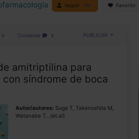
ofarmacología
Seguir
Favorito
104
PUBLICAR
Comentar
3
2
e amitriptilina para
 con síndrome de boca
Autor/autores:
Suga T, Takenoshita M,
Watanabe T...(et.al)