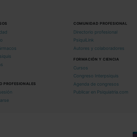
SOS
COMUNIDAD PROFESIONAL
idad
Directorio profesional
io
PsiquiLink
ármacos
Autores y colaboradores
siquis
FORMACIÓN Y CIENCIA
as
Cursos
Congreso Interpsiquis
O PROFESIONALES
Agenda de congresos
 sesión
Publicar en Psiquiatria.com
rarse