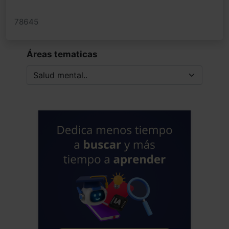
parcheo de tantos desajustes crónicos
78645
personalizados, basados en la evidencia
y de precisión es la moda en la Ciencia
médica, el futuro que nos viene para
Áreas tematicas
quienes podamos pagárnoslos, pero
siempre al final, cuando los sintomas,
perjuicios y sufrimientos sean crónicos y
por ende muy resistente a los
tratamientos. Añadir que a este mar de
fondo social o sistémico, nos está dando
señales de desajustes crónicos hace
tiempo, siendo los mas vulnerables
aquellos elegidos por su naturaleza
biológica genética. Saludos alegres del
neandertal hiperactivo de Sevilla
Jose Luis Frias Pulido
Médico - España
Fecha: 14/11/2025