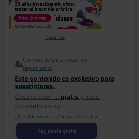
PUBLICIDAD
Contenido para usuarios
registrados
Este contenido es exclusivo para
suscriptores.
Crea tu cuenta
gratis
y léelo
completo ahora.
¿Ya estás registrado?
Inicia sesión aquí
.
Regístrate gratis