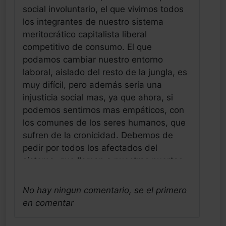
social involuntario, el que vivimos todos
los integrantes de nuestro sistema
meritocrático capitalista liberal
competitivo de consumo. El que
podamos cambiar nuestro entorno
laboral, aislado del resto de la jungla, es
muy difícil, pero además sería una
injusticia social mas, ya que ahora, si
podemos sentirnos mas empáticos, con
los comunes de los seres humanos, que
sufren de la cronicidad. Debemos de
pedir por todos los afectados del
sistema, que llaman a nuestras puertas
pidiendo ayuda, sin embargo las élites
también en nuestra profesión
No hay ningun comentario, se el primero
fundamentalmente lo que les interesa, es
en comentar
que este sistema tan rentable
económicamente no pare, ya que el