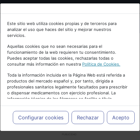
Bienvenid@ a psiquiatria.com
Este sitio web utiliza cookies propias y de terceros para
analizar el uso que haces del sitio y mejorar nuestros
Escribe tu Email
servicios.
Aquellas cookies que no sean necesarias para el
funcionamiento de la web requieren tu consentimiento.
Accede o regístrate con tu email.
Puedes aceptar todas las cookies, rechazarlas todas o
consultar más información en nuestra
Política de Cookies.
Toda la información incluida en la Página Web está referida a
productos del mercado español y, por tanto, dirigida a
Cancelar
profesionales sanitarios legalmente facultados para prescribir
o dispensar medicamentos con ejercicio profesional. La
información técnica de los fármacos se facilita a título
meramente informativo, siendo responsabilidad de los
profesionales facultados prescribir medicamentos y decidir, en
cada caso concreto, el tratamiento más adecuado a las
Configurar cookies
Rechazar
Acepto
necesidades del paciente.
PUBLICIDAD