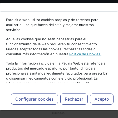
Bienvenid@ a psiquiatria.com
Este sitio web utiliza cookies propias y de terceros para
analizar el uso que haces del sitio y mejorar nuestros
Escribe tu Email
servicios.
Aquellas cookies que no sean necesarias para el
funcionamiento de la web requieren tu consentimiento.
Accede o regístrate con tu email.
Puedes aceptar todas las cookies, rechazarlas todas o
consultar más información en nuestra
Política de Cookies.
Toda la información incluida en la Página Web está referida a
productos del mercado español y, por tanto, dirigida a
Cancelar
profesionales sanitarios legalmente facultados para prescribir
o dispensar medicamentos con ejercicio profesional. La
información técnica de los fármacos se facilita a título
meramente informativo, siendo responsabilidad de los
profesionales facultados prescribir medicamentos y decidir, en
cada caso concreto, el tratamiento más adecuado a las
Configurar cookies
Rechazar
Acepto
necesidades del paciente.
PUBLICIDAD