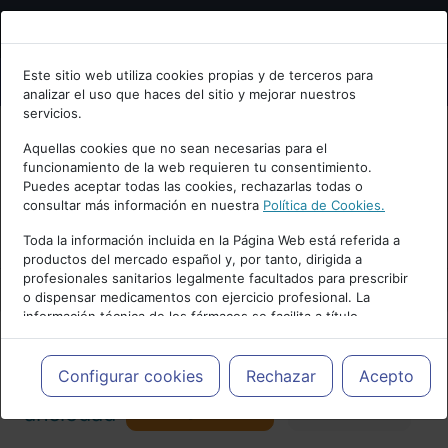
Bienvenid@ a psiquiatria.com
Este sitio web utiliza cookies propias y de terceros para
analizar el uso que haces del sitio y mejorar nuestros
Escribe tu Email
servicios.
Aquellas cookies que no sean necesarias para el
funcionamiento de la web requieren tu consentimiento.
Accede o regístrate con tu email.
Puedes aceptar todas las cookies, rechazarlas todas o
consultar más información en nuestra
Política de Cookies.
PUBLICIDAD
Toda la información incluida en la Página Web está referida a
productos del mercado español y, por tanto, dirigida a
Cancelar
profesionales sanitarios legalmente facultados para prescribir
o dispensar medicamentos con ejercicio profesional. La
información técnica de los fármacos se facilita a título
meramente informativo, siendo responsabilidad de los
profesionales facultados prescribir medicamentos y decidir, en
Actualidad y Artículos
|
Trastornos de
cada caso concreto, el tratamiento más adecuado a las
Configurar cookies
Rechazar
Acepto
necesidades del paciente.
Seguir
ansiedad
Favorito
157