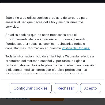
Bienvenid@ a psiquiatria.com
Este sitio web utiliza cookies propias y de terceros para
analizar el uso que haces del sitio y mejorar nuestros
Escribe tu Email
servicios.
Aquellas cookies que no sean necesarias para el
funcionamiento de la web requieren tu consentimiento.
Accede o regístrate con tu email.
Puedes aceptar todas las cookies, rechazarlas todas o
consultar más información en nuestra
Política de Cookies.
PUBLICIDAD
Toda la información incluida en la Página Web está referida a
productos del mercado español y, por tanto, dirigida a
Cancelar
profesionales sanitarios legalmente facultados para prescribir
o dispensar medicamentos con ejercicio profesional. La
información técnica de los fármacos se facilita a título
meramente informativo, siendo responsabilidad de los
profesionales facultados prescribir medicamentos y decidir, en
Actualidad y Artículos
|
Trastornos de
cada caso concreto, el tratamiento más adecuado a las
Configurar cookies
Rechazar
Acepto
necesidades del paciente.
Seguir
ansiedad
Favorito
157