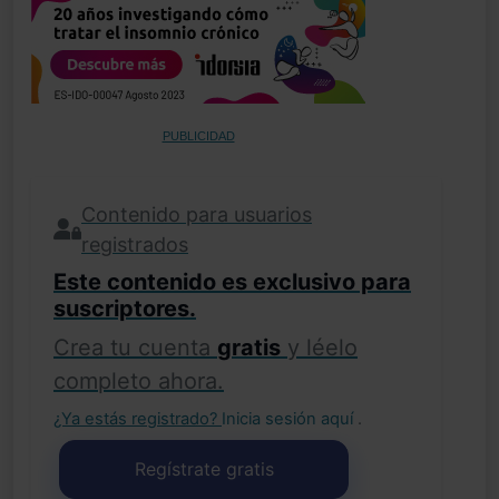
PUBLICIDAD
Contenido para usuarios
registrados
Este contenido es exclusivo para
suscriptores.
Crea tu cuenta
gratis
y léelo
completo ahora.
¿Ya estás registrado?
Inicia sesión aquí
.
Regístrate gratis