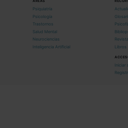
ÁREAS
RECUR
Psiquiatría
Actual
Psicología
Glosar
Trastornos
Psicof
Salud Mental
Bibliop
Neurociencias
Revist
Inteligencia Artificial
Libros
ACCES
Iniciar
Regist