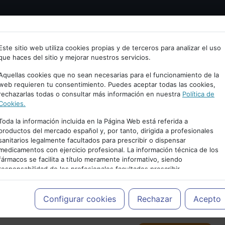
Bienvenid@ a psiquiatria.com
tría
Psicología
Neurociencia
Bienestar
Congreso
Este sitio web utiliza cookies propias y de terceros para analizar el uso
que haces del sitio y mejorar nuestros servicios.
scribe tu Email
Aquellas cookies que no sean necesarias para el funcionamiento de la
web requieren tu consentimiento. Puedes aceptar todas las cookies,
rechazarlas todas o consultar más información en nuestra
Política de
ccede o regístrate con tu email.
Cookies.
Toda la información incluida en la Página Web está referida a
productos del mercado español y, por tanto, dirigida a profesionales
sanitarios legalmente facultados para prescribir o dispensar
Cancelar
medicamentos con ejercicio profesional. La información técnica de los
PUBLICIDAD
fármacos se facilita a título meramente informativo, siendo
responsabilidad de los profesionales facultados prescribir
medicamentos y decidir, en cada caso concreto, el tratamiento más
adecuado a las necesidades del paciente.
Configurar cookies
Rechazar
Acepto