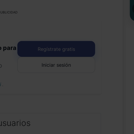
UBLICIDAD
o para
Regístrate gratis
Iniciar sesión
o
uí
.
usuarios