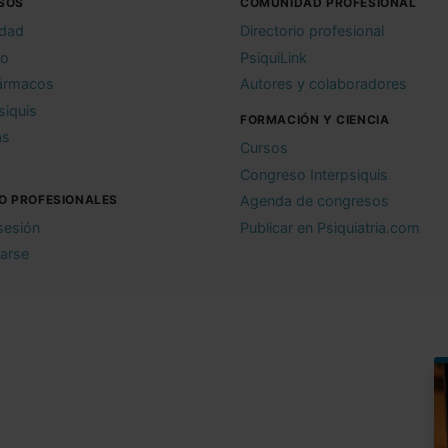
SOS
COMUNIDAD PROFESIONAL
idad
Directorio profesional
io
PsiquiLink
ármacos
Autores y colaboradores
siquis
FORMACIÓN Y CIENCIA
as
Cursos
Congreso Interpsiquis
O PROFESIONALES
Agenda de congresos
 sesión
Publicar en Psiquiatria.com
rarse