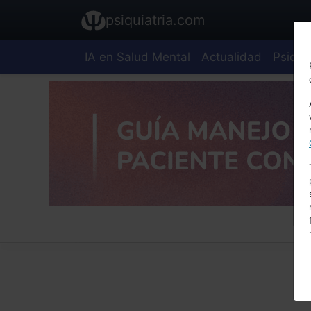
psiquiatria.com
IA en Salud Mental
Actualidad
Psiquia
E
A