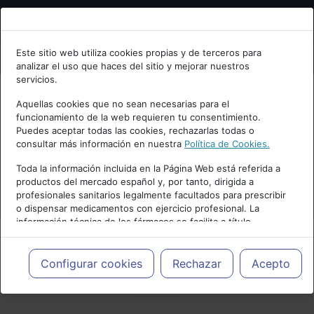
Bienvenid@ a psiquiatria.com
Este sitio web utiliza cookies propias y de terceros para
analizar el uso que haces del sitio y mejorar nuestros
Escribe tu Email
servicios.
Aquellas cookies que no sean necesarias para el
funcionamiento de la web requieren tu consentimiento.
Accede o regístrate con tu email.
Puedes aceptar todas las cookies, rechazarlas todas o
consultar más información en nuestra
Política de Cookies.
Toda la información incluida en la Página Web está referida a
productos del mercado español y, por tanto, dirigida a
Cancelar
profesionales sanitarios legalmente facultados para prescribir
o dispensar medicamentos con ejercicio profesional. La
información técnica de los fármacos se facilita a título
meramente informativo, siendo responsabilidad de los
profesionales facultados prescribir medicamentos y decidir, en
cada caso concreto, el tratamiento más adecuado a las
Configurar cookies
Rechazar
Acepto
PUBLICIDAD
necesidades del paciente.