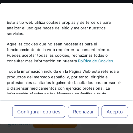
Bienvenid@ a psiquiatria.com
Este sitio web utiliza cookies propias y de terceros para
analizar el uso que haces del sitio y mejorar nuestros
Escribe tu Email
servicios.
Aquellas cookies que no sean necesarias para el
funcionamiento de la web requieren tu consentimiento.
Accede o regístrate con tu email.
Puedes aceptar todas las cookies, rechazarlas todas o
consultar más información en nuestra
Política de Cookies.
PUBLICIDAD
Toda la información incluida en la Página Web está referida a
productos del mercado español y, por tanto, dirigida a
Cancelar
profesionales sanitarios legalmente facultados para prescribir
o dispensar medicamentos con ejercicio profesional. La
información técnica de los fármacos se facilita a título
meramente informativo, siendo responsabilidad de los
profesionales facultados prescribir medicamentos y decidir, en
Actualidad y Artículos
|
Psiquiatría
cada caso concreto, el tratamiento más adecuado a las
Configurar cookies
Rechazar
Acepto
necesidades del paciente.
Seguir
general
Favorito
173