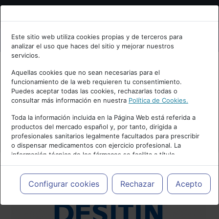
Bienvenid@ a psiquiatria.com
Este sitio web utiliza cookies propias y de terceros para
analizar el uso que haces del sitio y mejorar nuestros
Escribe tu Email
servicios.
Aquellas cookies que no sean necesarias para el
funcionamiento de la web requieren tu consentimiento.
Accede o regístrate con tu email.
Puedes aceptar todas las cookies, rechazarlas todas o
consultar más información en nuestra
Política de Cookies.
Toda la información incluida en la Página Web está referida a
productos del mercado español y, por tanto, dirigida a
Cancelar
profesionales sanitarios legalmente facultados para prescribir
o dispensar medicamentos con ejercicio profesional. La
información técnica de los fármacos se facilita a título
meramente informativo, siendo responsabilidad de los
profesionales facultados prescribir medicamentos y decidir, en
cada caso concreto, el tratamiento más adecuado a las
Configurar cookies
Rechazar
Acepto
necesidades del paciente.