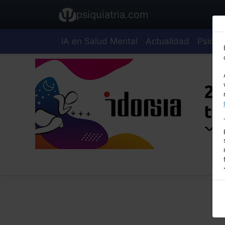
psiquiatria.com
IA en Salud Mental
Actualidad
Psiquia
E
A