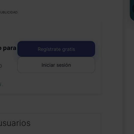
UBLICIDAD
o para
Regístrate gratis
Iniciar sesión
o
uí
.
usuarios