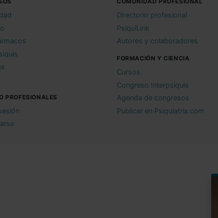
SOS
COMUNIDAD PROFESIONAL
idad
Directorio profesional
io
PsiquiLink
ármacos
Autores y colaboradores
siquis
FORMACIÓN Y CIENCIA
as
Cursos
Congreso Interpsiquis
O PROFESIONALES
Agenda de congresos
 sesión
Publicar en Psiquiatria.com
rarse