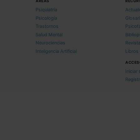
ÁREAS
RECUR
Psiquiatría
Actual
Psicología
Glosar
Trastornos
Psicof
Salud Mental
Bibliop
Neurociencias
Revist
Inteligencia Artificial
Libros
ACCES
Iniciar
Regist