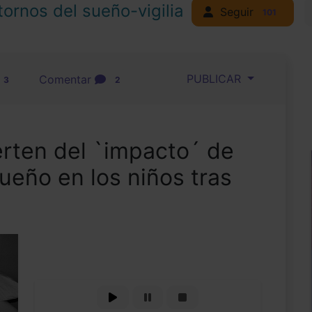
tornos del sueño-vigilia
Seguir
101
PUBLICAR
Comentar
3
2
erten del `impacto´ de
sueño en los niños tras