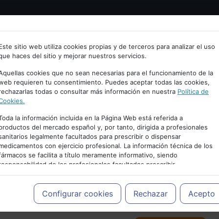
Bienvenid@ a psiquiatria.com
tría
Psicología
Neurociencia
Bienestar
Congreso
Este sitio web utiliza cookies propias y de terceros para analizar el uso
que haces del sitio y mejorar nuestros servicios.
scribe tu Email
Aquellas cookies que no sean necesarias para el funcionamiento de la
web requieren tu consentimiento. Puedes aceptar todas las cookies,
rechazarlas todas o consultar más información en nuestra
Política de
ccede o regístrate con tu email.
Cookies.
Toda la información incluida en la Página Web está referida a
productos del mercado español y, por tanto, dirigida a profesionales
sanitarios legalmente facultados para prescribir o dispensar
Cancelar
medicamentos con ejercicio profesional. La información técnica de los
PUBLICIDAD
fármacos se facilita a título meramente informativo, siendo
responsabilidad de los profesionales facultados prescribir
medicamentos y decidir, en cada caso concreto, el tratamiento más
adecuado a las necesidades del paciente.
Configurar cookies
Rechazar
Acepto